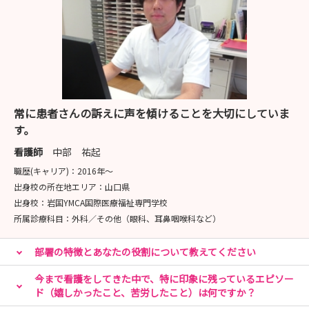
常に患者さんの訴えに声を傾けることを大切にしていま
す。
看護師
中部 祐起
職歴(キャリア)：
2016年〜
出身校の所在地エリア：
山口県
出身校：
岩国YMCA国際医療福祉専門学校
所属診療科目：
外科／その他（眼科、耳鼻咽喉科など）
部署の特徴とあなたの役割について教えてください
今まで看護をしてきた中で、特に印象に残っているエピソー
ド（嬉しかったこと、苦労したこと）は何ですか？