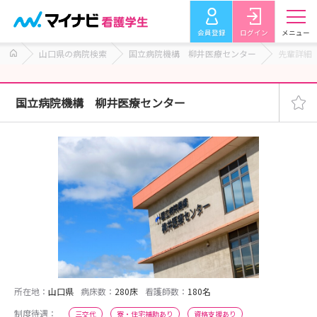
会員登録
ログイン
メニュー
山口県の病院検索
国立病院機構 柳井医療センター
先輩詳細
国立病院機構 柳井医療センター
所在地：
山口県
病床数：
280床
看護師数：
180名
制度待遇：
三交代
寮・住宅補助あり
資格支援あり