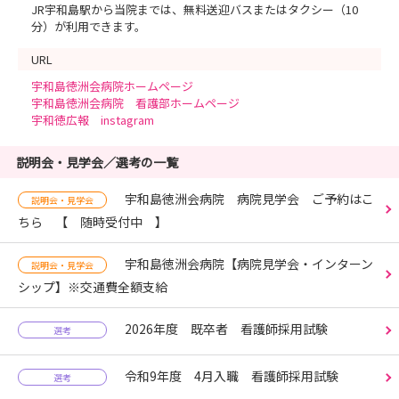
JR宇和島駅から当院までは、無料送迎バスまたはタクシー（10
分）が利用できます。
URL
宇和島徳洲会病院ホームページ
宇和島徳洲会病院 看護部ホームページ
宇和徳広報 instagram
説明会・見学会／選考の一覧
宇和島徳洲会病院 病院見学会 ご予約はこ
説明会・見学会
ちら 【 随時受付中 】
宇和島徳洲会病院【病院見学会・インターン
説明会・見学会
シップ】※交通費全額支給
2026年度 既卒者 看護師採用試験
選考
令和9年度 4月入職 看護師採用試験
選考