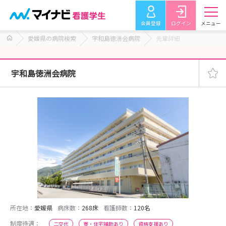
会員登録
ログイン
メニュー
愛媛県の病院検索
宇和島徳洲会病院
先輩詳細
宇和島徳洲会病院
所在地：
愛媛県
病床数：
268床
看護師数：
120名
制度待遇：
二交代
寮・住宅補助あり
資格支援あり