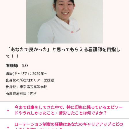
「あなたで良かった」と思ってもらえる看護師を目指し
て！！
看護師
S.O
職歴(キャリア)：
2020年〜
出身校の所在地エリア：
愛媛県
出身校：
帝京第五高等学校
所属診療科目：
内科
今まで仕事をしてきた中で、特に印象に残っているエピソー
ドやうれしかったこと・苦労したことは何ですか？
ローテーション制度の経験はあなたのキャリアアップにどの