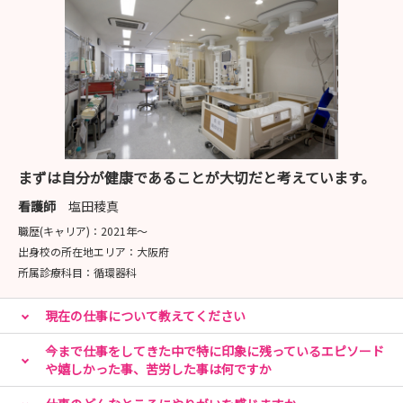
まずは自分が健康であることが大切だと考えています。
看護師
塩田稜真
職歴(キャリア)：
2021年〜
出身校の所在地エリア：
大阪府
所属診療科目：
循環器科
現在の仕事について教えてください
今まで仕事をしてきた中で特に印象に残っているエピソード
や嬉しかった事、苦労した事は何ですか