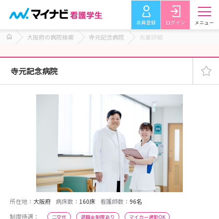
会員登録
ログイン
メニュー
大阪府の病院検索
寺元記念病院
先輩詳細
寺元記念病院
所在地：
大阪府
病床数：
160床
看護師数：
96名
制度待遇：
二交代
退職金制度あり
マイカー通勤OK