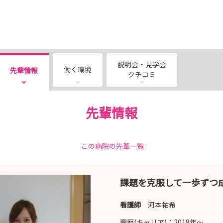
説明会・見学会
働く環境
先輩情報
クチコミ
先輩情報
この病院の先輩一覧
課題を克服して一歩ずつ
看護師
河本祐希
職歴(キャリア)：
2018年〜