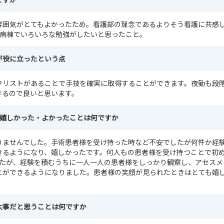
雰囲気がとてもよかったため。看護部の理念であるよりそう看護に共感
期病棟でいろいろな勉強がしたいと思ったこと。
が役に立ったという点
クリストがあることで手技を確実に取得することができます。夜勤も段
きるので良いと思います。
や嬉しかった・よかったことは何ですか
りませんでした。手術患者様を受け持った時など不安でしたが何件か経
きるようになり、嬉しかったです。何人もの患者様を受け持つことで初め
したが、経験を積むうちに一人一人の患者様をしっかり観察し、アセスメ
とができるようになりました。患者様の笑顔が見られたときはとても嬉
大事だと思うことは何ですか