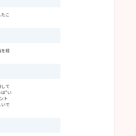
したこ
階を経
験して
は“い
ント
しいで