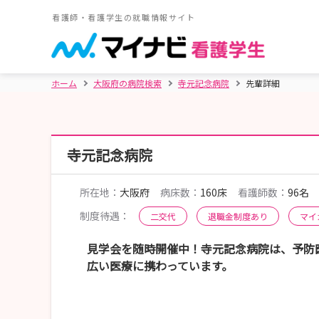
看護師・看護学生の就職情報サイト
ホーム
大阪府の病院検索
寺元記念病院
先輩詳細
寺元記念病院
所在地：
大阪府
病床数：
160床
看護師数：
96名
制度待遇：
二交代
退職金制度あり
マイ
見学会を随時開催中！寺元記念病院は、予防
広い医療に携わっています。