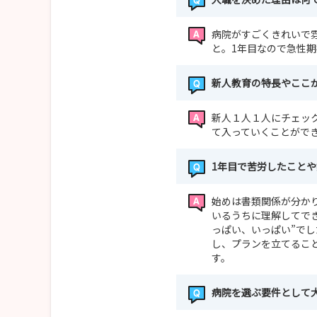
病院がすごくきれいで
と。1年目なので急性
新人教育の特長やここ
新人１人１人にチェッ
て入っていくことがで
1年目で苦労したこと
始めは書類関係が分か
いるうちに理解してで
っぱい、いっぱい”で
し、プランを立てるこ
す。
病院を選ぶ要件として