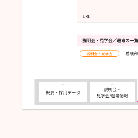
URL
説明会・見学会／選考の一
看護部
説明会・見学会
説明会・
概要・採用データ
見学会/選考情報