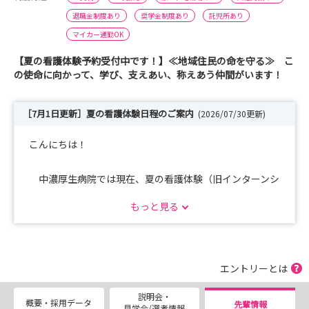
退職金制度あり
奨学金制度あり
託児所あり
マイカー通勤OK
【夏の看護体験予約受付中です！】≪地域住民の命を守る≫ こ
の使命に向かって、学び、支えあい、称えあう仲間がいます！
［7月1日更新］夏の看護体験日程のご案内
(2026/07/30更新)
こんにちは！
中濃厚生病院では現在、夏の看護体験（旧インターンシ
ップ）の受付中です！
もっと見る
🔷夏の看護体験（旧インターンシップ）日程のご案内🔷
開催日：令和8年8月19日（水）～21日（金）、8月26日
（水）～28日（金）6日間
エントリーとは
令和8年9月24日（木）・25日（金）
説明会・
概要・採用データ
先輩情報
見学会/選考情報