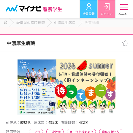
会員登録
ログイン
メニュー
岐阜県の病院検索
中濃厚生病院
先輩詳細
中濃厚生病院
所在地：
岐阜県
病床数：
495床
看護師数：
432名
制度待遇：
二交代
三次救急
寮・住宅補助あり
資格支援あり