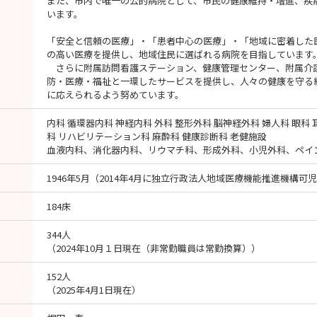
また、市内で唯一の公的病院として、市民の健康維持・増進、疾
います。
「安全と信頼の医療」・「患者中心の医療」・「地域に密着した
の高い医療を提供し、地域住民に選ばれる病院を目指しています
さらに附属訪問看護ステーション、健康管理センター、附属介
防・医療・福祉と一環したサービスを提供し、人々の健康を守る
に応えられるよう努めています。
内科 循環器内科 神経内科 外科 整形外科 脳神経外科 婦人科 眼科
科 リハビリテーション科 麻酔科 健康診断科 老健施設
血液内科、消化器内科、リウマチ科、形成外科、小児外科、ペイ
1946年5月（2014年4月に独立行政法人地域医療機能推進機構
184床
344人
（2024年10月１日現在（非常勤職員は常勤換算））
152人
（2025年4月1日現在）