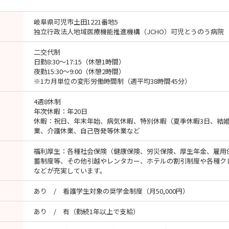
岐阜県可児市土田1221番地5
独立行政法人地域医療機能推進機構（JCHO）可児とうのう病院
二交代制
日勤8:30～17:15（休憩1時間）
夜勤15:30～9:00（休憩2時間）
※1カ月単位の変形労働時間制（週平均38時間45分）
4週8休制
年次休暇：年20日
休暇：祝日、年末年始、病気休暇、特別休暇（夏季休暇3日、結
業、介護休業、自己啓発等休業など
福利厚生：各種社会保険（健康保険、労災保険、厚生年金、雇用
蓄制度等、その他引越やレンタカー、ホテルの割引制度や各種ク
などが充実しています。
あり / 看護学生対象の奨学金制度（月50,000円）
あり / 有（勤続1年以上で支給）