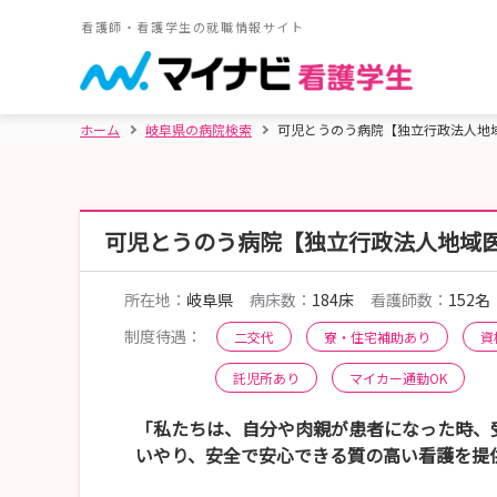
看護師・看護学生の就職情報サイト
ホーム
岐阜県の病院検索
可児とうのう病院【独立行政法人地域
可児とうのう病院【独立行政法人地域医
所在地：
岐阜県
病床数：
184床
看護師数：
152名
制度待遇：
二交代
寮・住宅補助あり
資
託児所あり
マイカー通勤OK
「私たちは、自分や肉親が患者になった時、
いやり、安全で安心できる質の高い看護を提