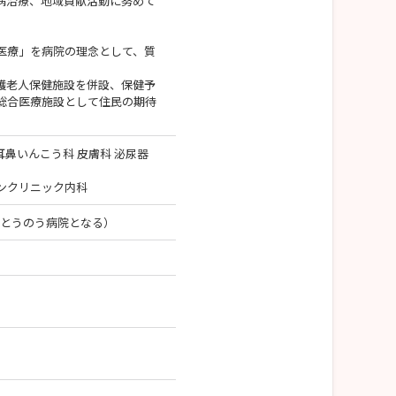
病治療、地域貢献活動に努めて
医療」を病院の理念として、質
。
護老人保健施設を併設、保健予
総合医療施設として住民の期待
 耳鼻いんこう科 皮膚科 泌尿器
ンクリニック内科
可児とうのう病院となる）