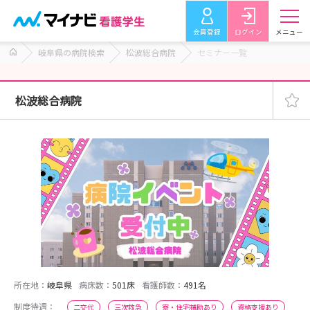
会員登録
ログイン
メニュー
岐阜県の病院検索
松波総合病院
セミナー一覧
松波総合病院
所在地：
岐阜県
病床数：
501床
看護師数：
491名
制度待遇：
二交代
三次救急
寮・住宅補助あり
資格支援あり