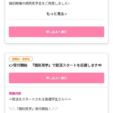
個別開催の病院見学会をご用意しました✨
🎀STEP 1：病院見学に来てみよう🏥
病院内をぐるっと見学しながら、
「まずは見てみる」が第一歩✨
もっと見る
教育体制や福利厚生についてもご紹介します！
リアルな職場の雰囲気を感じられるチャンス！
先輩ナースや採用担当者へ質問し放題👀💬希望日程を教え
少人数での開催なので、
気になることは何でも質問してくださいね😊
てください🙌
申し込みへ進む
「○○病棟を見てみたい！」
🎀STEP 2：就業体験に参加しよう🩺
そんなご希望があれば、できる限りご案内します🏥
📅開催日 ※現時点で開催が確定している日程
🎀STEP 3：国試対策セミナー＋病院見学会に参加しよう
説明会・見学会
・8月17日（月）10:00～ 定員に達しました
📚
👉受付開始 『個別見学』で就活スタートを応援します📢
・8月17日（月）13:30～ 定員に達しました
お勉強イベントとして秋に開催予定です🍁
・8月26日（水）10:00～ 定員に達しました
・8月26日（水）13:30～ 定員に達しました
申し込みへ進む
・9月4日（金）10:00～ 定員に達しました
🎀STEP 4：採用試験に応募しよう🎵
・9月4日（金）13:30～ 定員に達しました
いよいよラストステージ🌈
・9月14日（月）10:00～
実施内容
・9月14日（月）13:30～
あなたの想いを伝えてください📣✨
・9月17日（木）10:00～
＝就活をスタートされる看護学生さんへ＝
・9月17日（木）13:30～
😀STEP 4裏ステージ：内定者向けイベントに参加しよう
＼＼『個別見学』受付開始！／／