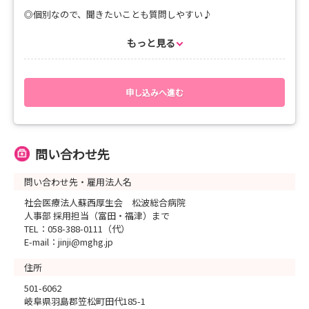
さらに…
😀
【✨8〜9月は個別での日程調整も可能✨】
◎個別なので、聞きたいことも質問しやすい♪
内定者限定のイベントとして国試対策セミナーを夏に開催
上記が難しい方は、ご希望日時を3つほどお知らせください😊
◎お友達と一緒に参加も大歓迎☆
予定です📖
◎院内見学は気になる部署を中心にご案内します ＾＾
もっと見る
🌼こんな方におすすめ！
STEP３の国試対策セミナーと合わせるとかなり広い範囲
✅ 夏の就業体験に参加できなかった
ご参加をお待ちしております
をカバーできます！
✅ 病院の雰囲気を見てみたい
✅ 春のインターンシップ前に病院研究をしたい
■開催時間■（平日／1時間15分程）
申し込みへ進む
✅ 少人数でゆっくり質問したい
午前：９時～11時開始、午後：13時～15時開始
みなさんにお会いできる日を楽しみにしています🫠
✅ お友達と参加したい
☆お願い☆
皆さんとお会いできることを楽しみにしています🌻✨
可能な方は候補日を第3希望までご用意ください。
問い合わせ先
ご希望に沿いながら日時を決めています。
🎶お問い合わせ🎶
問い合わせ先・雇用法人名
社会医療法人蘇西厚生会 松波総合病院
【お問い合わせ】
人事部（採用担当）富田まで
社会医療法人蘇西厚生会 松波総合病院
社会医療法人蘇西厚生会 松波総合病院
＊Tel：058-388-0111
人事部（採用担当）まで
人事部 採用担当（富田・福津）まで
＊E-mail：jinji@mghg.jp
＊Tel：058-388-0111
TEL：058-388-0111（代）
※定休日：土日祝日
＊E-mail：jinji@mghg.jp
E-mail：jinji@mghg.jp
※定休日：土日祝日
住所
501-6062
岐阜県羽島郡笠松町田代185-1