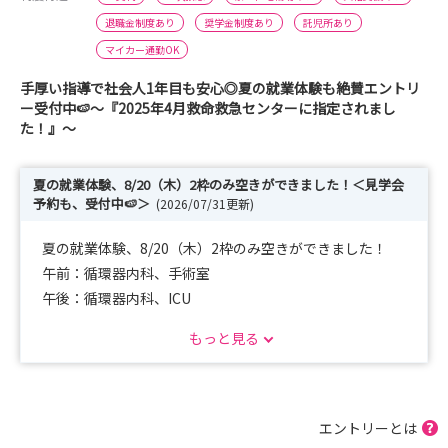
退職金制度あり
奨学金制度あり
託児所あり
マイカー通勤OK
手厚い指導で社会人1年目も安心◎夏の就業体験も絶賛エントリ
ー受付中🍉～『2025年4月救命救急センターに指定されまし
た！』〜
夏の就業体験、8/20（木）2枠のみ空きができました！＜見学会
予約も、受付中🍉＞
(2026/07/31更新)
夏の就業体験、8/20（木）2枠のみ空きができました！
午前：循環器内科、手術室
午後：循環器内科、ICU
にて予約可能です！早い者勝ちなのでお早目に🙌
もっと見る
☹️就職先ってどうやって決めるの？☹️自分にはどこが合い
そうかな…？不安でいっぱいでも、自信が持てなくても大
丈夫✌️
エントリーとは