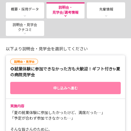
ここでは、みなさんの看護師デビューまでの道のり『Ｍ
（まつなみ）フロー』をわかりやすくご案内します✨
説明会・
概要・採用データ
先輩情報
見学会/選考情報
🌈Mフローチャート🌈
説明会・見学会
いろんな病院の話を軽く聞きたい→ STEP ０：就職ガイ
クチコミ
ダンスに行ってみよう🏥
病院の中をぐるっと見てみたい→ STEP 1：病院見学に
以下より説明会・見学会を選択してください
来てみよう🏥
実際に病棟を体験したい→ STEP 2：インターンシップ
説明会・見学会
に参加しよう🩺
🌻就業体験に参加できなかった方も大歓迎！ギフト付き✨夏
国試対策してもらえるなんてラッキーと思った方→
の病院見学会
STEP 3：国試対策セミナー＋見学会に参加しよう📚
まつなみ受けるの決めた✨→ STEP 4：採用試験に応募
申し込みへ進む
しよう🎵
実施内容
🎀STEP ０：就職ガイダンスに行ってみよう🏥
「夏の就業体験に参加したかったけど、満席だった…」
短時間でいろんな病院の話が聞けるのはオトク🥰
「予定が合わず参加できなかった…」
まずは話をきいてみよう✨
そんな皆さんのために、