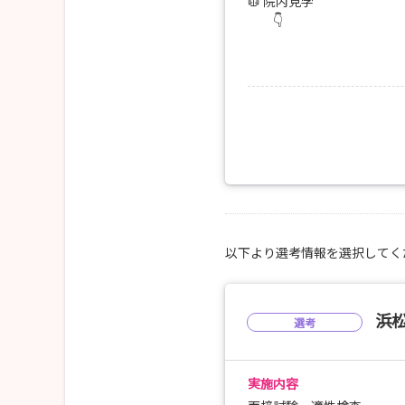
病院・看護部の概要説明
🥼 院内見学
👇
・10：45～11：25
○ 11:00〜12:00
院内見学
🩺 病棟オリエンテーション
病棟オリエンテーション
🤝 ケアの体験
ケアの体験
👇
○ 12:00〜13:00
・11：25～12：00
🍱 昼食
先輩看護師と談話
👇
振り返り、アンケート
○ 13:00〜14:45
更衣
💉 ケアの体験
👇
※交通費支給（院内規程あ
○ 14:45〜15:30
※宿泊費支給（院内規程あ
💬 先輩看護師と談話
以下より選考情報を選択してく
📝 振り返り、アンケート
✨ 更衣・終了
浜
選考
🚄 交通費支給（院内規程
🏨 宿泊費支給（院内規程
実施内容
⌛スケジュール（半日コー