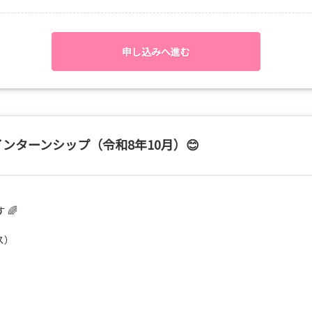
申し込みへ進む
あり）
あり）
インターンシップ（令和8年10月）😊
り）
り）
 🌈
ス）
ス）