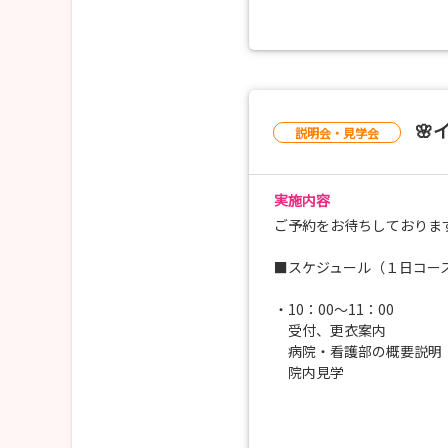
👇
○ 13:00〜14:45
💉 ケアの体験
👇
○ 14:45〜15:30
💬 先輩看護師と談話
🌸
説明会・見学会
📝 振り返り、アンケート
✨ 更衣・終了
実施内容
🚄 交通費支給（院内規程
🏨 宿泊費支給（院内規程
ご予約をお待ちしておりま
■スケジュール（１日コー
⌛スケジュール（半日コー
・10：00～11：00
○ 10：00～10：45
受付、更衣案内
📋 受付、更衣案内
病院・看護部の概要説明
🏥 病院・看護部の概要説明
院内見学
👇
○ 10：45～11：25
・11：00～12：00
🥼 院内見学
病棟オリエンテーション