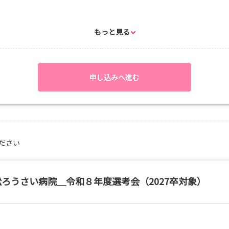
もっと見る
申し込みへ進む
り）
り）
ださい
松ろうさい病院＿令和８年度選考会（2027卒対象）
あり）
あり）
ス）