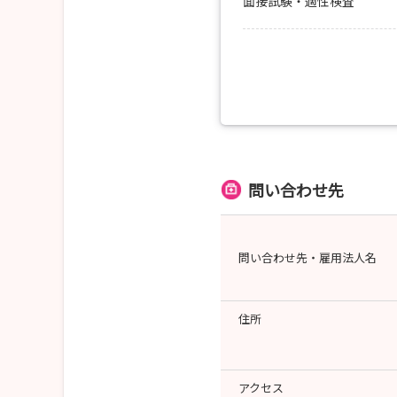
面接試験・適性検査
○ 10：00～10：45
📋 受付、更衣案内
🏥 病院・看護部の概要説明
👇
○ 10：45～11：25
🥼 院内見学
🩺 病棟オリエンテーション
🤝 ケアの体験
👇
問い合わせ先
○ 11：25～12：00
💬 先輩看護師と談話
📝 振り返り、アンケート
✨ 更衣・終了
問い合わせ先・雇用法人名
🚄 交通費支給（院内規程
🏨 宿泊費支給（院内規程
住所
アクセス