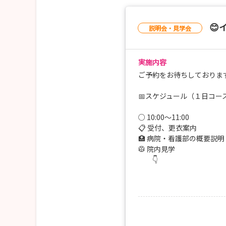
😊
説明会・見学会
実施内容
ご予約をお待ちしております
📅スケジュール（１日コー
○ 10:00〜11:00
📋 受付、更衣案内
🏥 病院・看護部の概要説明
🥼 院内見学
👇
○ 11:00〜12:00
🩺 病棟オリエンテーション
🤝 ケアの体験
👇
○ 12:00〜13:00
🍱 昼食