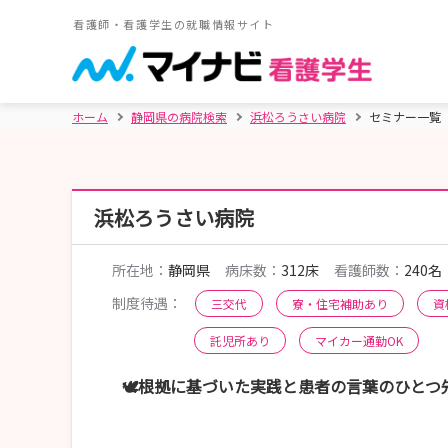
看護師・看護学生の就職情報サイト
ホーム
静岡県の病院検索
浜松ろうさい病院
セミナー一覧
浜松ろうさい病院
所在地：
静岡県
病床数：
312床
看護師数：
240名
制度待遇：
三交代
寮・住宅補助あり
資
託児所あり
マイカー通勤OK
🕊️根拠に基づいた実践と患者の言葉のひと