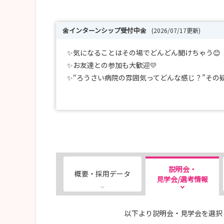
🌼インターンシップ受付中🌼
(2026/07/17更新)
✨気になることはその場でどんどん聞けちゃう😊
✨お友達との参加も大歓迎💛
✨“ろうさい病院の雰囲気ってどんな感じ？”その疑
🍀皆さまのご参加をお待ちしております🍀
説明会・
概要・採用データ
見学会/選考情報
以下より説明会・見学会を選択