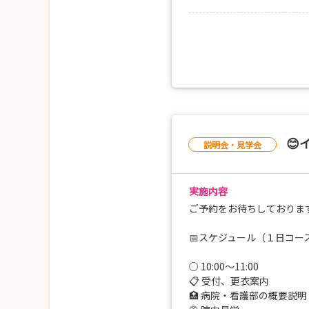
🩺 病棟オリエンテーション
ケアの体験
🤝 ケアの体験
👇
・12：00～13：00
○ 11：25～12：00
昼食
💬 先輩看護師と談話
📝 振り返り、アンケート
・13：00～14：45
✨ 更衣・終了
ケアの体験
🚄 交通費支給（院内規程
・14：45～15：30
🏨 宿泊費支給（院内規程
先輩看護師と談話
😊
説明会・見学会
振り返り、アンケート
更衣
実施内容
※交通費支給（院内規程あ
※宿泊費支給（院内規程あ
ご予約をお待ちしております
📅スケジュール（１日コー
■スケジュール（半日コー
○ 10:00〜11:00
・10：00～10：45
📋 受付、更衣案内
受付、更衣案内
🏥 病院・看護部の概要説明