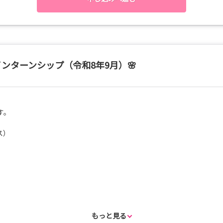
インターンシップ（令和8年9月）🌸
あり）
あり）
す。
ス）
ス）
もっと見る