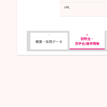
URL
説明会・
概要・採用データ
見学会/選考情報