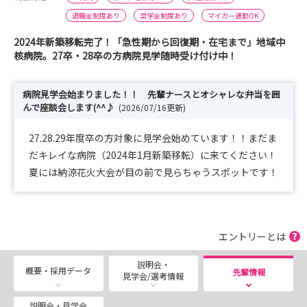
退職金制度あり
奨学金制度あり
マイカー通勤OK
2024年新築移転完了！「急性期から回復期・在宅まで」地域中
核病院。27卒・28卒の方病院見学随時受け付け中！
病院見学会始まりました！！ 先輩ナースとオシャレな弁当を囲
んで座談会します(^^♪
(2026/07/16更新)
27.28.29年度卒の方対象に見学会始めています！！まだま
だキレイな病院（2024年1月新築移転）に来てください！
夏には納涼花火大会が目の前で見らちゃうスポットです！
エントリーとは
説明会・
概要・採用データ
先輩情報
見学会/選考情報
説明会・見学会