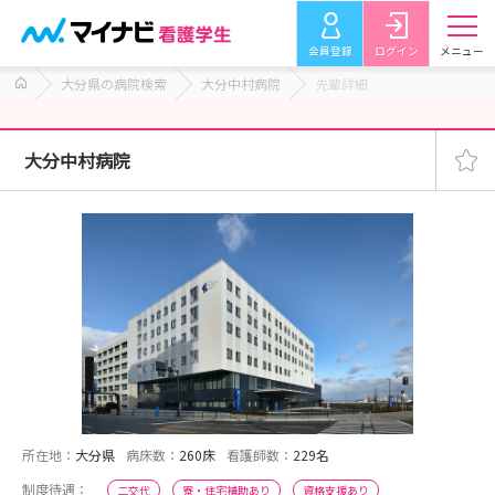
会員登録
ログイン
メニュー
大分県の病院検索
大分中村病院
先輩詳細
大分中村病院
所在地：
大分県
病床数：
260床
看護師数：
229名
制度待遇：
二交代
寮・住宅補助あり
資格支援あり