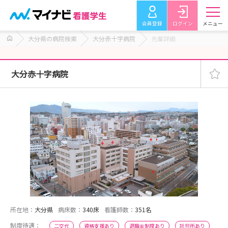
会員登録
ログイン
メニュー
大分県の病院検索
大分赤十字病院
先輩詳細
大分赤十字病院
所在地：
大分県
病床数：
340床
看護師数：
351名
制度待遇：
二交代
資格支援あり
退職金制度あり
託児所あり