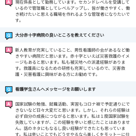
現在係長として勤務しています。セカンドレベルを受講して
いるので管理職としてレベルアップし、皆が働きやすく、働
き続けたいと思える職場を作れるような管理者になりたいで
す。
大分赤十字病院の良いところを教えてください
新人教育が充実していること、男性看護師の会があるなど働
きやすい病院だと思います。赤十字といえば災害救護のイメ
ージもあると思います。私も被災地への派遣経験がありま
す。救護員になるための研修も充実しているので、災害救
護・災害看護に興味がある方にお勧めです。
看護学生さんへメッセージをお願いします
国家試験の勉強、就職活動、実習もコロナ禍で予定通りにで
きないなど日々大変だと思います。しかし、それらの経験は
必ず自分の成長につながると思います。私は１度国家試験を
失敗していますが、この経験を辛いと感じたことはありませ
ん。話のネタにもなるし良い経験ができたとも思っていま
す。私は辛いことでもどうせやるなら楽しくをモットーに仕