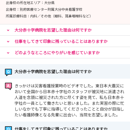
出身校の所在地エリア：
大分県
出身校：
別府医療センター附属大分中央看護学校
所属診療科目：
内科／その他（眼科、耳鼻咽喉科など）
大分赤十字病院を志望した理由は何ですか
仕事をしてきて印象に残っていることはありますか
どのようなところにやりがいを感じていますか
大分赤十字病院を志望した理由は何ですか
きっかけは災害看護授業時のビデオでした。東日本大震災に
おいて全国から日本赤十字社のスタッフが被災地に派遣され
人道を念頭に被災された方に尽くす姿を見て、私も日本赤十
字社の一員として働きたいと思いました。また実習の際に忙
しいなかでも丁寧に指導してくださったことと自分が目指し
たい看護師像となる先輩に出会い、当院を志望しました。
仕事をしてきて印象に残っていることはありますか