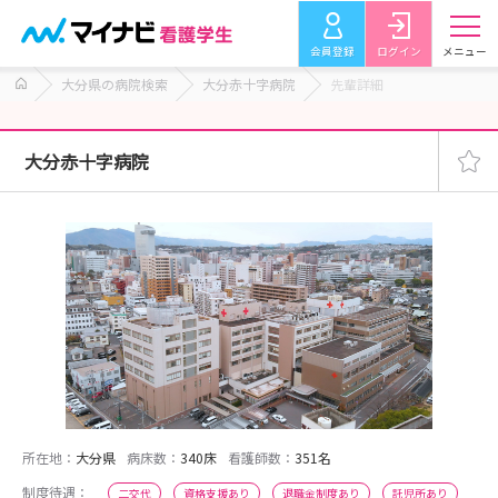
会員登録
ログイン
メニュー
大分県の病院検索
大分赤十字病院
先輩詳細
大分赤十字病院
所在地：
大分県
病床数：
340床
看護師数：
351名
制度待遇：
二交代
資格支援あり
退職金制度あり
託児所あり