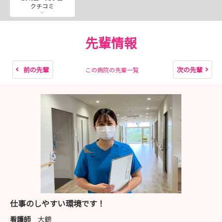
クチコミ
職員の働きやすさ向上のため
進化するセントラル病院を一度見に来てください😊
先輩情報
8月も第二土曜日に病院見学会開催🏥
夏休みを利用して遊びに来てくださいね～～🌸
前の先輩
次の先輩
この病院の先輩一覧
仕事のしやすい環境です！
看護師
大鶴