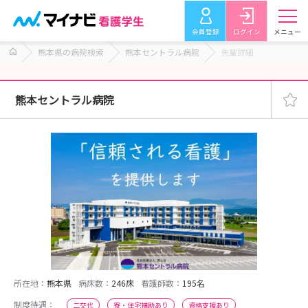
会員登録
ログイン
メニュー
熊本県の病院検索
熊本セントラル病院
先輩詳細
熊本セントラル病院
所在地：
熊本県
病床数：
246床
看護師数：
195名
制度待遇：
二交代
寮・住宅補助あり
資格支援あり