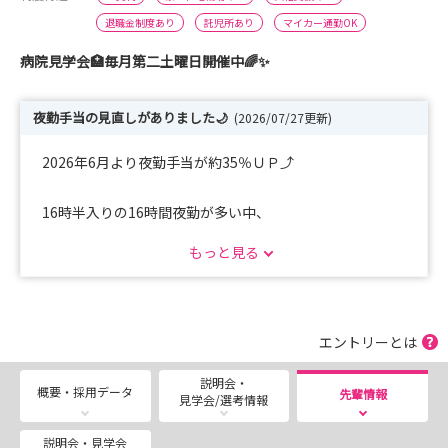
退職金制度あり
託児所あり
マイカー通勤OK
病院見学会🏥毎月第二土曜日開催中🌈✨
夜勤手当の見直しがありました🌙
(2026/07/27更新)
2026年6月より夜勤手当が約35％ＵＰ⤴️
16時半入りの16時間夜勤が多い中、
当院の夜勤は20時半から翌9時までの
もっと見る
12.5時間夜勤となっています🙋‍♀️
日中の時間を有効活用しやすく、プライベートも充実🤩👏
また、来年度より基本給もＵＰ💞
エントリーとは
説明会・
さらに！！院内にポケットミニストップ導入🎉
概要・採用データ
先輩情報
見学会/選考情報
24時間、いつでも時間を気にすることなく
ごはん・飲み物・お菓子なんでも買えちゃいます✨
説明会・見学会