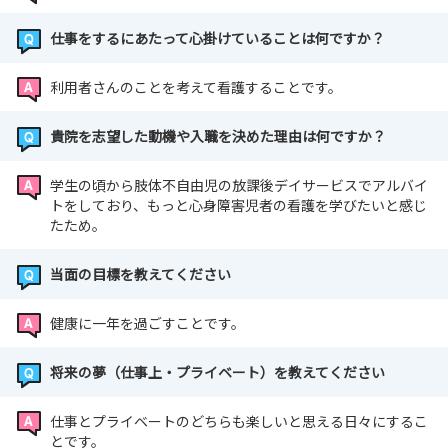
仕事をするにあたって心掛けていることは何ですか？
是非フォローして、日々のワンシーンを垣間見てください
ね！
利用者さんのことを考えて看護することです。
（最終更新2026/8/4）
貴院を志望した動機や入職を決めた理由は何ですか？
学生の頃から肢体不自由児の放課後デイサービスでアルバイ
トをしており、もっと心身障害児者の看護を学びたいと感じ
たため。
当面の目標を教えてください
健康に一年を過ごすことです。
将来の夢（仕事上・プライベート）を教えてください
仕事とプライベートのどちらも楽しいと思える日々にするこ
とです。