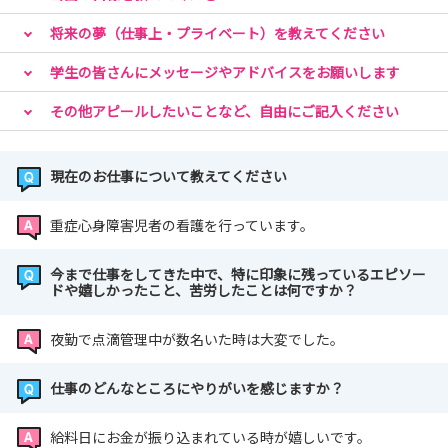
みんながどうしてこう思ったのかを、ぜひあなたも体感し
将来の夢（仕事上・プライベート）を教えてください
てくださいね
学生の皆さんにメッセージやアドバイスをお願いします
その他アピールしたいことなど、自由にご記入ください
下の「説明会・見学会申込」ボタンからご予約下さい。
現在のお仕事について教えてください
【先輩情報公開中】
重症心身障害児者の看護を行っています。
「仕事のやりがい」「なぜ当院で働こうと思ったのか？」
など、当院で働く先輩の声をご覧ください。
今まで仕事をしてきた中で、特に印象に残っているエピソー
ドや嬉しかったこと、苦労したことは何ですか？
夜勤で点滴管理中が数名いた時は大変でした。
【インスタ情報】
東京小児療育病院インスタグラム 好評掲載中！ ＃東京
仕事のどんなところにやりがいを感じますか？
小児療育病院
https://www.instagram.com/tokyoshouniryouikubyou
給料日にお金が振り込まれている時が嬉しいです。
in/