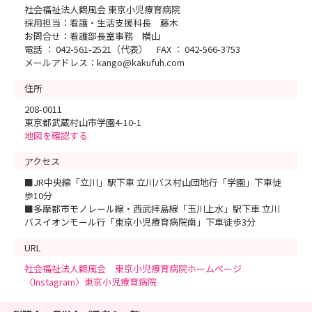
社会福祉法人鶴風会 東京小児療育病院
採用担当：看護・生活支援科長 藤木
お問合せ：看護部長室事務 横山
電話 ： 042-561-2521（代表） FAX ： 042-566-3753
メールアドレス：kango@kakufuh.com
住所
208-0011
東京都武蔵村山市学園4-10-1
地図を確認する
アクセス
■JR中央線「立川」駅下車 立川バス村山団地行「学園」下車徒
歩10分
■多摩都市モノレール線・西武拝島線「玉川上水」駅下車 立川
バスイオンモール行「東京小児療育病院南」下車徒歩3分
URL
社会福祉法人鶴風会 東京小児療育病院ホームページ
〈Instagram〉東京小児療育病院