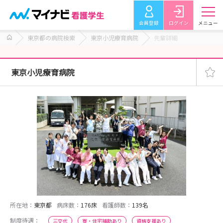
会員登録
ログイン
メニュー
東京都の病院検索
東京小児療育病院
先輩詳細
東京小児療育病院
所在地：
東京都
病床数：
176床
看護師数：
139名
制度待遇：
三交代
寮・住宅補助あり
資格支援あり