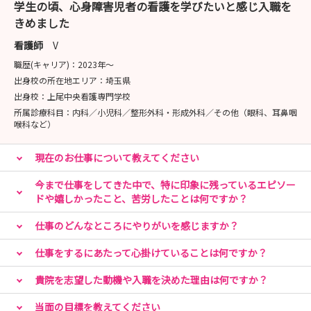
学生の頃、心身障害児者の看護を学びたいと感じ入職を
13：00～病棟実習
きめました
15：00～院内教育・採用までの流れについて
質疑応答、先輩との交流会
看護師
V
16：00～当院出発にて駅までお送りします
職歴(キャリア)：
2023年〜
出身校の所在地エリア：
埼玉県
〈参加者の声〉
出身校：
上尾中央看護専門学校
ご参加いただいた方の声を一部紹介します
所属診療科目：
内科／小児科／整形外科・形成外科／その他（眼科、耳鼻咽
喉科など）
・病院の特徴や雰囲気、知りたいことが全てわかった
現在のお仕事について教えてください
・職員がみんな優しく、話しやすく丁寧で質問しやすかっ
た
今まで仕事をしてきた中で、特に印象に残っているエピソー
ドや嬉しかったこと、苦労したことは何ですか？
・利用者さんと直接関われ、一緒に遊べて楽しく学べた
・給食が美味しかった
仕事のどんなところにやりがいを感じますか？
・自分が働いているイメージがしやすく、ここで働きたい
と思った
仕事をするにあたって心掛けていることは何ですか？
・笑顔がいっぱいの環境が楽しかった！
貴院を志望した動機や入職を決めた理由は何ですか？
など、たくさんのうれしいお声をいただいています
当面の目標を教えてください