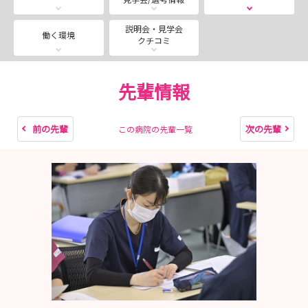
なども、お気軽にご相談ください
説明会・見学会
働く環境
クチコミ
東京小児療育病院の1DAYインターンシップは、少人数制
かつ1日じっくりで、知りたいことがよくわかる！
先輩情報
利用者様との活動参加や美味しい給食体験など、参加者に
は「楽しかった！」の声をたくさんいただいています。
前の先輩
次の先輩
この病院の先輩一覧
〈こんな方におすすめ〉
・小児看護に関わりたい方
・重症心身障害児者看護に興味はあるけれど、イメージが
つかめず心配という方
〈おおまかなスケジュール〉
10：00～当院到着
10：30～オリエンテーション・院内見学
12：00～おいしい給食体験