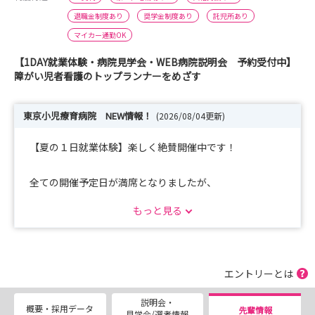
退職金制度あり
奨学金制度あり
託児所あり
マイカー通勤OK
【1DAY就業体験・病院見学会・WEB病院説明会 予約受付中】
障がい児者看護のトップランナーをめざす
東京小児療育病院 NEW情報！
(2026/08/04更新)
【夏の１日就業体験】楽しく絶賛開催中です！
全ての開催予定日が満席となりましたが、
この夏にご参加希望のかたは、【ご希望日応相談】病院見
もっと見る
学会・一日就業体験のボタンより一度ご相談ください。
次回の集中開催は、春休み期間の予定です。
開催日決定次第、優先的に予約を入れたい！
エントリーとは
この日に開催してほしい！
説明会・
友達と一緒に参加したい！
概要・採用データ
先輩情報
見学会/選考情報