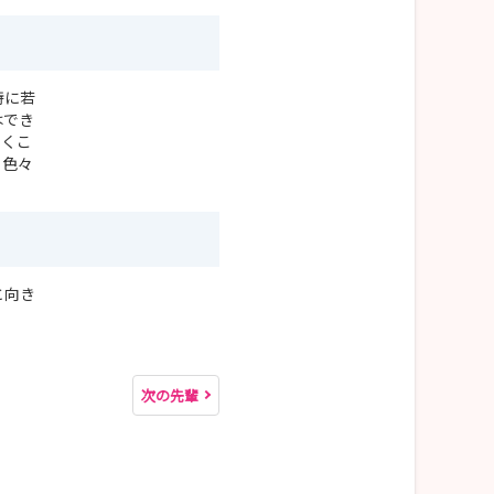
特に若
はでき
いくこ
、色々
と向き
次の先輩