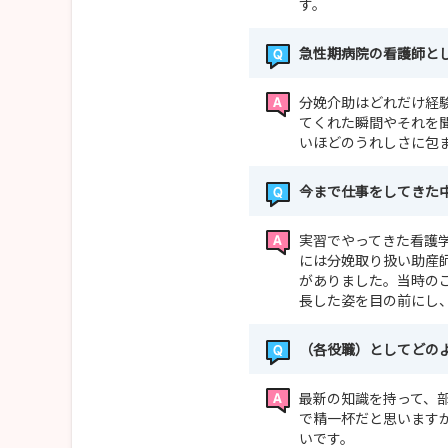
す。
急性期病院の看護師と
分娩介助はどれだけ経
てくれた瞬間やそれを
いほどのうれしさに包
今まで仕事をしてきた
実習でやってきた看護
には分娩取り扱い助産
がありました。当時の
長した姿を目の前にし
（各役職）としてどの
最新の知識を持って、
で精一杯だと思います
いです。