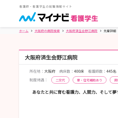
看護師・看護学生の就職情報サイト
ホーム
大阪府の病院検索
大阪府済生会野江病院
先輩詳細
大阪府済生会野江病院
所在地：
大阪府
病床数：
400床
看護師数：
445名
制度待遇：
二交代
寮・住宅補助あり
資
あなたと共に育む看護力、人間力、そして夢