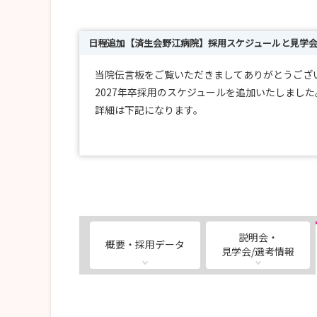
日程追加【済生会野江病院】採用スケジュールと見学
当院伝言板をご覧いただきましてありがとうござ
2027年卒採用のスケジュールを追加いたしました
詳細は下記になります。
選考日：2026年 8月11日（火・祝）
※時間は午前中を予定しております(応募者へ個別
応募締切日：各選考日の前週の水曜日まで
説明会・
概要・採用データ
選考方法：個人面接
見学会/選考情報
持ち物：筆記用具