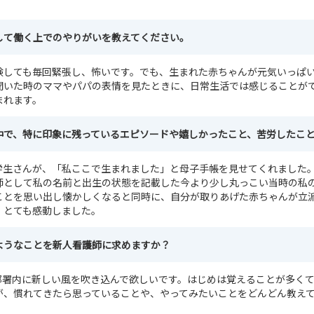
して働く上でのやりがいを教えてください。
験しても毎回緊張し、怖いです。でも、生まれた赤ちゃんが元気いっぱ
聞いた時のママやパパの表情を見たときに、日常生活では感じることが
まれます。
中で、特に印象に残っているエピソードや嬉しかったこと、苦労したこ
学生さんが、「私ここで生まれました」と母子手帳を見せてくれました
師として私の名前と出生の状態を記載した今より少し丸っこい当時の私
ことを思い出し懐かしくなると同時に、自分が取りあげた赤ちゃんが立
、とても感動しました。
ようなことを新人看護師に求めますか？
部署内に新しい風を吹き込んで欲しいです。はじめは覚えることが多く
が、慣れてきたら思っていることや、やってみたいことをどんどん教え