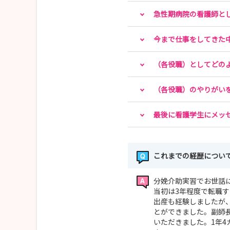
2.2028年卒の学生様を対象に、
急性期病院の看護師と
春のインターンシップ(職場体験)を開催いたし
今まで仕事をしてきた
日程は以下より半日～2日でご選択ください。
2026年7月27日~8月7日(祝日可)
（各役職）としてどの
2026年8月17日~8月28日(祝日可)
（各役職）のやりがい
お申し込みは以下URLのインターンシップお申
https://noe.saiseikai.or.jp/nurse/visit.html
最後に看護学生にメッ
各種お問い合わせも上記フォームより承っており
その際はお問い合わせ種別を「お問い合わせ」に
これまでの経歴につい
分娩介助実習でお世話
当初は3年程度で転職
出産も経験しましたが
とができました。副師
いただきました。1年