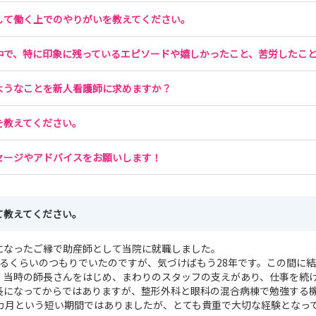
して働く上でのやりがいを教えてください。
ます。
中で、特に印象に残っているエピソードや嬉しかったこと、苦労したこ
ようなことを新人看護師に求めますか？
を教えてください。
込みフォームからお願いいたします。
セージやアドバイスをお願いします！
ます。
設定しご送信ください
て教えてください。
になったご縁で助産師として当院に就職しました。
するくらいのつもりでいたのですが、気づけばもう28年です。この間に
、当時の師長さんをはじめ、まわりのスタッフの支えがあり、仕事を続
長になってからではありますが、整形外科と眼科の混合病棟で勉強する
4カ月という短い期間ではありましたが、とても貴重で大切な経験となっ