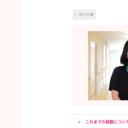
応募書類：応募専用履歴書（自筆・写真貼付）
※当院のホームページよりダウンロードして
前の先輩
URL：https://noe.saiseikai.or.jp/data/me
卒業見込証明書
成績証明書
応募書類郵送先：〒536-0001
大阪市城東区古市1丁目3-25
社会福祉法人恩賜財団 大阪府済生会
以下は病院見学とインターンシップのご案内にな
全て以下当院看護部ホームページよりご覧いただ
https://noe.saiseikai.or.jp/nurse/index.html
1.平日の午前中で病院見学を随時開催しておりま
病院見学応募フォーム https://noe.saiseikai.or.jp/
これまでの経歴につい