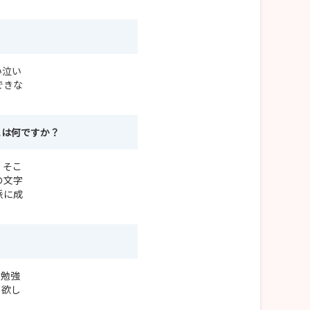
い泣い
できな
とは何ですか？
。そこ
の文字
派に成
て勉強
て欲し