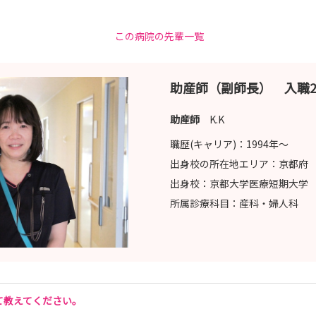
ご使用ください(A4サイズ2枚)
この病院の先輩一覧
dia/noe_kango/page/nurse/application/rireki_ns.pdf
助産師（副師長） 入職2
助産師
K.K
職歴(キャリア)：
1994年〜
野江病院 総務課 宛
出身校の所在地エリア：
京都府
ります。
出身校：
京都大学医療短期大学
けます。
所属診療科目：
産科・婦人科
す。下記フォームよりお申し込みください。
nurse/contact.html
て教えてください。