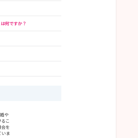
とは何ですか？
結婚や
けるこ
機会を
ていま