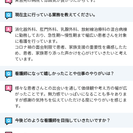
実習先の病院で雰囲気が良かったからです。
ームからお願いいたします。
https://noe.saiseikai.or.jp/nurse/visit.html
現在主に行っている業務を教えてください。
各種お問い合わせも上記フォームより承っております。
消化器外科、肛門外科、乳腺外科、放射線治療科の混合病棟
その際はお問い合わせ種別を「お問い合わせ」に設定しご
に勤務しており、急性期～慢性期まで幅広い患者さんを対象
送信ください
に看護を行っています。
コロナ禍の面会制限で患者、家族支援の重要性を痛感したた
め、患者、家族寄り添った声かけを心がけていきたいと考え
ています。
看護師になって嬉しかったことや仕事のやりがいは？
様々な患者さんとの出会いを通して価値観や考え方の幅が広
がったことです。無力感でいっぱいになることも多々ありま
すが感謝の気持ちを伝えていただける度にやりがいを感じま
す。
今後どのような看護師を目指していきたいですか？