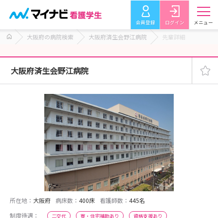
会員登録
ログイン
メニュー
大阪府の病院検索
大阪府済生会野江病院
先輩詳細
大阪府済生会野江病院
所在地：
大阪府
病床数：
400床
看護師数：
445名
制度待遇：
二交代
寮・住宅補助あり
資格支援あり