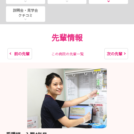
選考方法：個人面接
説明会・見学会
クチコミ
持ち物：筆記用具
応募書類：応募専用履歴書（自筆・写真貼付）
先輩情報
※当院のホームページよりダウンロードしてご
使用ください(A4サイズ2枚)
URL：
前の先輩
次の先輩
この病院の先輩一覧
https://noe.saiseikai.or.jp/data/media/noe_kango/pag
e/nurse/application/rireki_ns.pdf
卒業見込証明書
成績証明書
応募書類郵送先：〒536-0001
大阪市城東区古市1丁目3-25
社会福祉法人恩賜財団 大阪府済生会野
江病院 総務課 宛