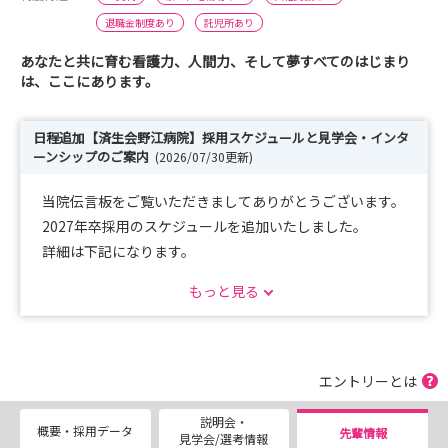
退職金制度あり
託児所あり
あなたと共に育む看護力、人間力、そして夢すべてのはじまり
は、ここにあります。
日程追加【済生会野江病院】採用スケジュールと見学会・インタ
ーンシップのご案内
(2026/07/30更新)
当院伝言板をご覧いただきましてありがとうございます。
2027年卒採用のスケジュールを追加いたしました。
詳細は下記になります。
もっと見る
選考日：2026年 8月11日（火・祝）
※時間は午前中を予定しております(応募者へ個別連絡)
エントリーとは
応募締切日：各選考日の前週の水曜日まで
説明会・
概要・採用データ
先輩情報
見学会/選考情報