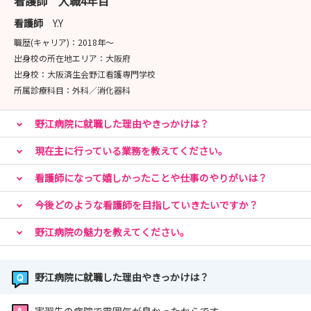
看護師 入職4年目
以下は病院見学とインターンシップのご案内になります。
全て以下当院看護部ホームページよりご覧いただけます。
看護師
Y.Y
https://noe.saiseikai.or.jp/nurse/index.html
職歴(キャリア)：
2018年〜
出身校の所在地エリア：
大阪府
1.平日の午前中で病院見学を随時開催しております。下記
出身校：
大阪済生会野江看護専門学校
フォームよりお申し込みください。
所属診療科目：
外科／消化器科
野江病院に就職した理由やきっかけは？
病院見学応募フォーム
https://noe.saiseikai.or.jp/nurse/contact.html
現在主に行っている業務を教えてください。
2.2028年卒の学生様を対象に、
看護師になって嬉しかったことや仕事のやりがいは？
春のインターンシップ(職場体験)を開催いたします。
今後どのような看護師を目指していきたいですか？
日程は以下より半日～2日でご選択ください。
野江病院の魅力を教えてください。
2026年7月27日~8月7日(祝日可)
2026年8月17日~8月28日(祝日可)
野江病院に就職した理由やきっかけは？
お申し込みは以下URLのインターンシップお申込みフォ