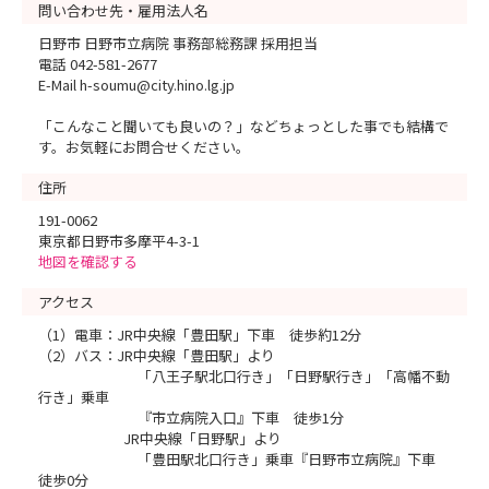
問い合わせ先・雇用法人名
日野市 日野市立病院 事務部総務課 採用担当
電話 042-581-2677
E-Mail h-soumu@city.hino.lg.jp
「こんなこと聞いても良いの？」などちょっとした事でも結構で
す。お気軽にお問合せください。
住所
191-0062
東京都日野市多摩平4-3-1
地図を確認する
アクセス
（1）電車：JR中央線「豊田駅」下車 徒歩約12分
（2）バス：JR中央線「豊田駅」より
「八王子駅北口行き」「日野駅行き」「高幡不動
行き」乗車
『市立病院入口』下車 徒歩1分
JR中央線「日野駅」より
「豊田駅北口行き」乗車『日野市立病院』下車
徒歩0分