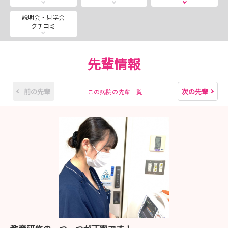
先輩看護師と座談会があります。
お時間は1時間30分～2時間くらいです。
説明会・見学会
クチコミ
ぜひ、実際にご自身の目で見て当院の良さを感じていただ
けたらと存じます。
皆さんにお会いできること楽しみにしております！!
先輩情報
お申し込みは病院HPからお願いします。
日野市立病院総務課 採用担当
前の先輩
次の先輩
この病院の先輩一覧