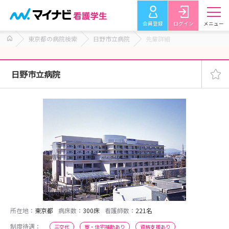
会員登録
ログイン
メニュー
東京都の病院検索
日野市立病院
先輩詳細
日野市立病院
所在地：
東京都
病床数：
300床
看護師数：
221名
制度待遇：
三交代
寮・住宅補助あり
資格支援あり