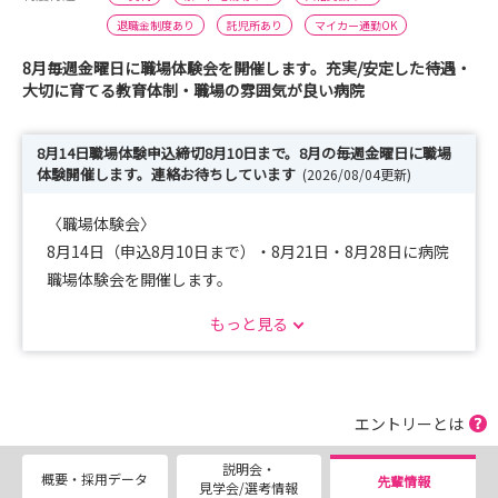
退職金制度あり
託児所あり
マイカー通勤OK
8月毎週金曜日に職場体験会を開催します。充実/安定した待遇・
大切に育てる教育体制・職場の雰囲気が良い病院
8月14日職場体験申込締切8月10日まで。8月の毎週金曜日に職場
体験開催します。連絡お待ちしています
(2026/08/04更新)
〈職場体験会〉
8月14日（申込8月10日まで）・8月21日・8月28日に病院
職場体験会を開催します。
看護師と一緒に行動し看護や職場を直接見てください。
もっと見る
先輩看護師と座談会があります。
お申し込みは病院HPからお願いします。
＜病院見学会＞
エントリーとは
病院の概要・教育の説明や質疑応答と、病棟・外来・救急
説明会・
室の見学があります!
概要・採用データ
先輩情報
見学会/選考情報