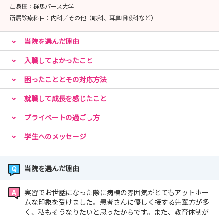
する学校の証明書等でご自身の感染症・ワクチンの抗体価
出身校：
群馬パース大学
をご確認の上、入力・お申し込みをお願いいたします。
所属診療科目：
内科／その他（眼科、耳鼻咽喉科など）
当院を選んだ理由
📅 お申し込み方法
申込締切：8月12日（水）まで
入職してよかったこと
詳細は下記をご覧ください。
困ったこととその対応方法
https://nurse.dept.showa.gunma-u.ac.jp/
就職して成長を感じたこと
プライベートの過ごし方
学生へのメッセージ
当院を選んだ理由
実習でお世話になった際に病棟の雰囲気がとてもアットホー
ムな印象を受けました。患者さんに優しく接する先輩方が多
く、私もそうなりたいと思ったからです。また、教育体制が