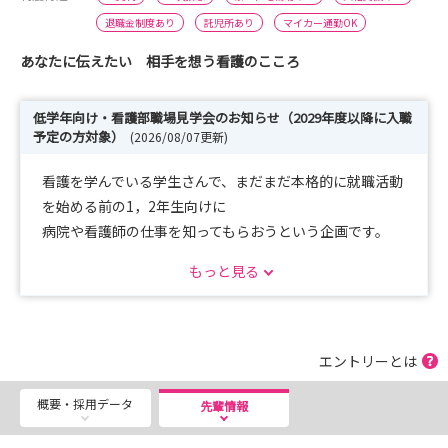
退職金制度あり
託児所あり
マイカー通勤OK
あなたに伝えたい 相手を想う看護のこころ
低学年向け・看護部職場見学会のお知らせ（2029年度以降に入職
予定の方対象）
(2026/08/07更新)
看護を学んでいる学生さんで、まだまだ本格的に就職活動
を始める前の1，2年生向けに
病院や看護師の仕事を知ってもらおうという企画です。
実習にほとんど行っていなくても、病院の看護師として働
もっと見る
くイメージがなくても大丈夫！
時間のある夏休みに、少しだけ、将来の自分を想像してみ
ませんか？
エントリーとは
🌻 日時：2026年8月18日（火） 9:30～12:00
概要・採用データ
🌻 場所：群馬大学医学部附属病院
先輩情報
🌻 対象：2029年度以降に就職を考えている看護学生（低