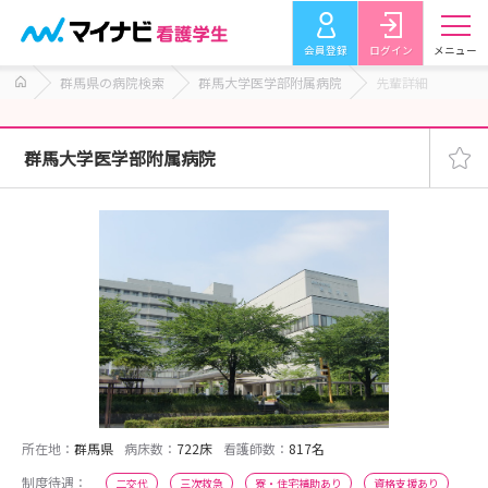
会員登録
ログイン
メニュー
群馬県の病院検索
群馬大学医学部附属病院
先輩詳細
群馬大学医学部附属病院
所在地：
群馬県
病床数：
722床
看護師数：
817名
制度待遇：
二交代
三次救急
寮・住宅補助あり
資格支援あり