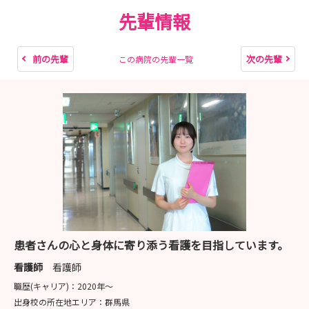
学年の皆さま）
先輩情報
※当院のワクチン接種・抗体価の規定を満たす
方。
🌻 募集人数：10名程度
前の先輩
次の先輩
この病院の先輩一覧
※申し込み人数が多い場合はお断りさせていただ
く（抽選等となる）場合があります。あらかじめご了承く
ださい。
🌻 内容
職場見学（一般病棟で看護師の業務を30分見学
します）
院内見学、病院概要の説明（看護部の特徴を説明
します）
⚠️ お申し込み前の重要なお願い（ワクチン規定につい
患者さんの心と身体に寄り添う看護を目指しています。
て）
医療安全の観点から、当院では実習生や見学生の皆さまに
看護師
看護師
【ワクチン接種・抗体価の規定】を設けております。
職歴(キャリア)：
2020年〜
必ず事前に対象の規定をご確認いただき、母子手帳や所属
出身校の所在地エリア：
群馬県