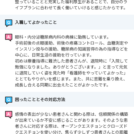
整っていることと充実した福利厚生があることで、自分のラ
イフプランに合わせて長く働いていけると感じたからです。
入職してよかったこと
眼科・内分泌糖尿病内科の病棟に勤務しています。
手術前後の点眼援助、術後の疼痛コントロール、血糖測定や
インスリン投与の援助、糖尿病の知識習得の為の指導などを
中心に、日常生活の援助を行っています。
初めは療養指導に難渋した患者さんが、退院時に「入院して
勉強になりました。ありがとうございます。」と言って元気
に退院していく姿を見た時「看護師をやっていてよかった」
ととてもやりがいを感じます。また、共に苦難を乗り換え、
成長し合える同期に出会えたことがよかったです。
困ったこととその対応方法
感情の表出が少ない患者さんと関わる際は、信頼関係の構築
が出来ているか不安に感じることがあります。そのような患
者さんに対応する際は、オープンクエスチョンとクローズド
クエスチョンを使い分け、焦らず少しずつ患者さんとの距離