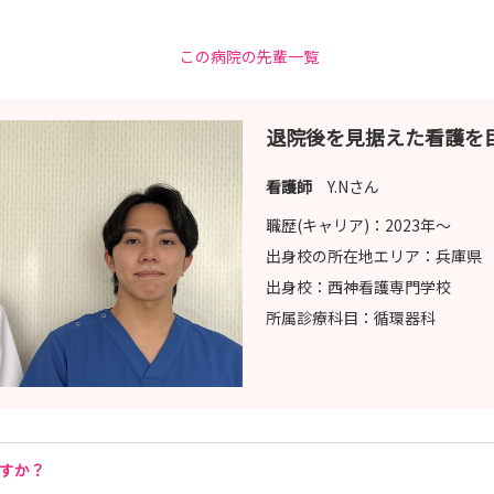
この病院の先輩一覧
退院後を見据えた看護を
看護師
Y.Nさん
職歴(キャリア)：
2023年〜
出身校の所在地エリア：
兵庫県
出身校：
西神看護専門学校
所属診療科目：
循環器科
ですか？