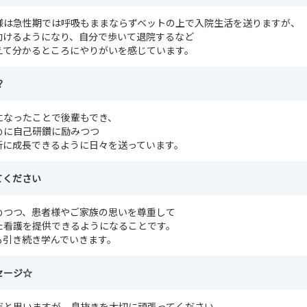
様は急性期では呼吸もままならずベットの上で入院生活を送りますが、
動けるようになり、自分で歩いて退院するなど
えて分かるところにやりがいを感じています。
？
になったことで後輩もでき、
めに自己研鑽に励みつつ
所に成長できるように日々を送っています。
てください
めつつ、患者様やご家族の思いを尊重して
た看護を提供できるようになることです。
も引き続き学んでいきます。
セージ☆
だと思いますが、息抜きを大切に頑張ってください。