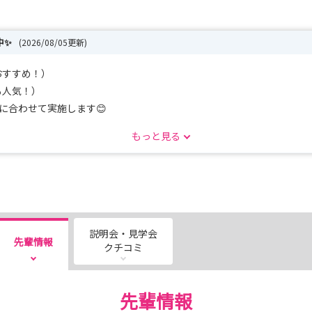
中✨
(2026/08/05更新)
におすすめ！）
にも人気！）
程に合わせて実施します😊
もっと見る
交流、教育体制の紹介など、東宝塚さとう病院の看護をじっくり体感でき
い方におすすめです！
💬
ながら、院内もサクッと見学！「まずは雰囲気を知りたい」という方に
説明会・見学会
先輩情報
クチコミ
で、「決まった日程では参加できない…」という方も安心してご相談くだ
先輩情報