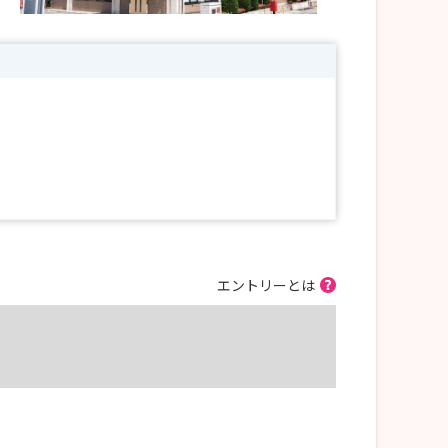
ます🩺
エントリーとは
ぴったりです✨
さい😊