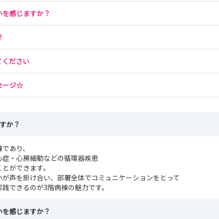
いを感じますか？
？
てください
セージ☆
ですか？
棟であり、
心症・心房細動などの循環器疾患
ことができます。
いが声を掛け合い、部署全体でコミュニケーションをとって
実践できるのが3階病棟の魅力です。
いを感じますか？