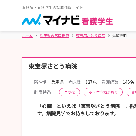
看護師・看護学生の就職情報サイト
ホーム
兵庫県の病院検索
東宝塚さとう病院
先輩詳細
東宝塚さとう病院
所在地：
兵庫県
病床数：
127床
看護師数：
145名
制度待遇：
二交代
寮・住宅補助あり
資
「心臓」といえば「東宝塚さとう病院」。循
す。病院見学でお待ちしております。