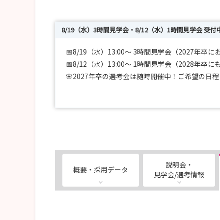
8/19（水）3時間見学会・8/12（水）1時間見学会 受付
📅8/19（水）13:00～ 3時間見学会（2027年卒
📅8/12（水）13:00～ 1時間見学会（2028年卒
🌸2027年卒の選考会は随時開催中！ご希望の日
🔹3時間見学会では、院内見学や先輩看護師との
「自分がここで働く姿」を具体的にイメージした
🔹1時間見学会は、先輩看護師との懇親会がメイン
循環器看護の魅力や当院ならではの看護力を知り
説明会・
概要・採用データ
また、2027年卒の選考会は随時開催中！
見学会/選考情報
実習や学校の予定に合わせて日程を調整しますの
みなさんのご参加・ご応募をお待ちしています🌸