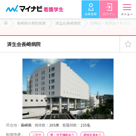
会員登録
ログイン
メニュー
長崎県の病院検索
済生会長崎病院
説明会・見学会クチコミ
済生会長崎病院
所在地：
長崎県
病床数：
205床
看護師数：
235名
制度待遇：
二交代
寮・住宅補助あり
資格支援あり