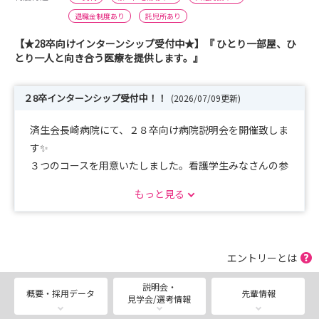
退職金制度あり
託児所あり
【★28卒向けインターンシップ受付中★】『 ひとり一部屋、ひ
とり一人と向き合う医療を提供します。』
２8卒インターンシップ受付中！！
(2026/07/09更新)
済生会長崎病院にて、２８卒向け病院説明会を開催致しま
す✨
３つのコースを用意いたしました。看護学生みなさんの参
加をお待ちしております！
もっと見る
【Aコ ース】病院説明会＋院内見学
【Bコ ース】病院説明会＋院内見学＋職場体験
【Cコ ース】病院見学 ＋ 院内見学 ＋ 先輩看護師
エントリーとは
説明会・
是非お友達と一緒にご参加ください！
概要・採用データ
先輩情報
見学会/選考情報