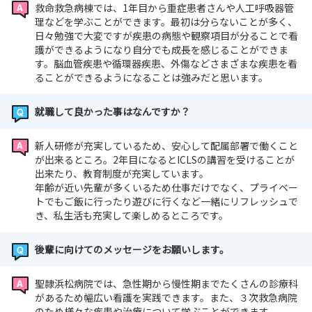
救命救急病棟では、1年目から重症患者さんや人工呼吸器管
理などを学ぶことができます。最初は分らないことが多く、
日々勉強で大変ですが疾患の病態や観察項目が分ることで看
護ができるようになり自分でも成長を感じることができま
す。脳血管疾患や循環器疾患、外傷などさまざまな疾患を看
ることができるようになることは強みだと思います。
就職して良かった事はなんですか？
新人研修が充実しているため、安心して配属部署で働くこと
が出来るところ。2年目になるとICLSの講習を受けることが
出来たり、教育制度が充実しています。
年齢が近い先輩が多くいるため仕事だけでなく、プライベー
トでもご飯に行ったり遊びに行くなど一緒にリフレッシュで
き、私生活も充実して楽しめるところです。
後輩に向けてのメッセージをお願いします。
聖隷浜松病院では、急性期から慢性期までたくさんの診療科
があるため幅広い看護を実践できます。また、３次救急病院
のため様々な疾患や治療について学ぶことができます。