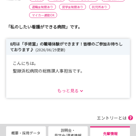
退職金制度あり
奨学金制度あり
託児所あり
マイカー通勤OK
「私のしたい看護ができる病院」です。
8月は「手術室」の職場体験ができます！皆様のご参加お待ちし
ております♪
(2026/06/29更新)
こんにちは。
聖隷浜松病院の総務課人事担当です。
もっと見る
当院では、看護学生、既卒看護師、助産学生、既卒助産師
の方を対象とした説明会および職場体験を開催していま
す！！
エントリーとは
説明会・
説明会では看護部の概要や、新人サポート体制、福利厚生
概要・採用データ
先輩情報
見学会/選考情報