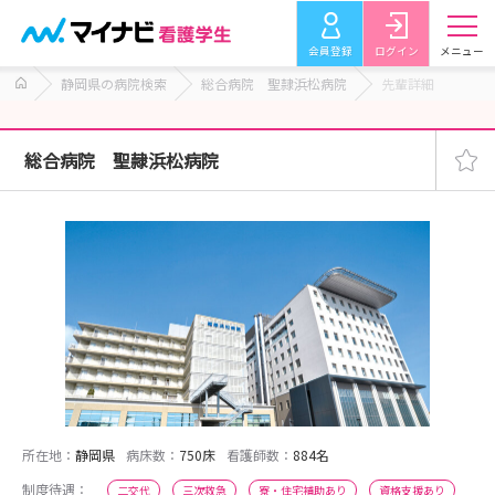
会員登録
ログイン
メニュー
静岡県の病院検索
総合病院 聖隷浜松病院
先輩詳細
総合病院 聖隷浜松病院
所在地：
静岡県
病床数：
750床
看護師数：
884名
制度待遇：
二交代
三次救急
寮・住宅補助あり
資格支援あり