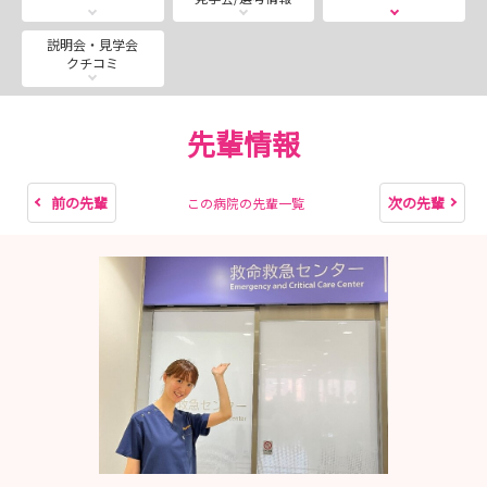
などのご紹介や
興味のある職場・領域での職場体験も実施をし、先輩職員
説明会・見学会
クチコミ
から仕事の様子や職場の雰囲気などをお伝えしています！
先輩情報
「1日」、「午前のみ」、「午後のみ」の3コースからご
参加いただけます。
また、職場体験では平日限定で「手術室」の体験も可能で
前の先輩
次の先輩
この病院の先輩一覧
す！！
参加者皆様に交通費の支給、1日参加の方に、美味しいお
弁当をご用意します！！
ぜひこの機会に当院の「院内就職説明会」にご参加くださ
い！