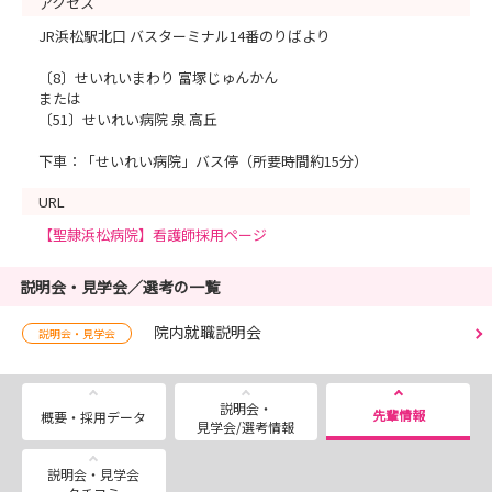
アクセス
JR浜松駅北口 バスターミナル14番のりばより
〔8〕せいれいまわり 富塚じゅんかん
または
〔51〕せいれい病院 泉 高丘
下車：「せいれい病院」バス停（所要時間約15分）
URL
【聖隷浜松病院】看護師採用ページ
説明会・見学会／選考の一覧
院内就職説明会
説明会・見学会
説明会・
先輩情報
概要・採用データ
見学会/選考情報
説明会・見学会