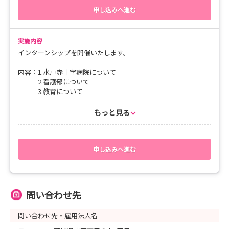
申し込みへ進む
実施内容
インターンシップを開催いたします。
内容：1.水戸赤十字病院について
2.看護部について
3.教育について
4.病棟実習・見学など
5.先輩との意見交換
もっと見る
6.質問対応
持ち物：ユニフォーム、ナースシューズ、名札
※ 昼食はこちらでご用意いたします。
申し込みへ進む
ご予約をお待ちしております。
問い合わせ先
問い合わせ先・雇用法人名