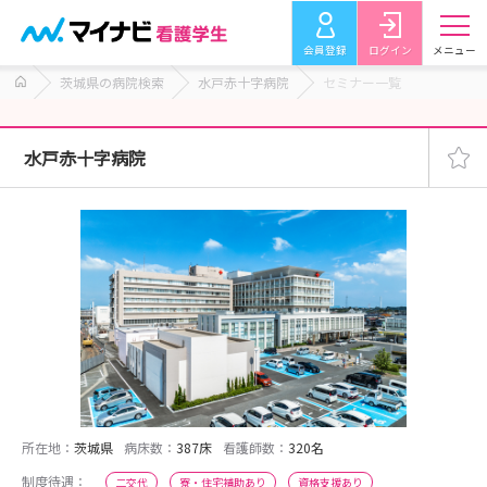
会員登録
ログイン
メニュー
茨城県の病院検索
水戸赤十字病院
セミナー一覧
水戸赤十字病院
所在地：
茨城県
病床数：
387床
看護師数：
320名
制度待遇：
二交代
寮・住宅補助あり
資格支援あり