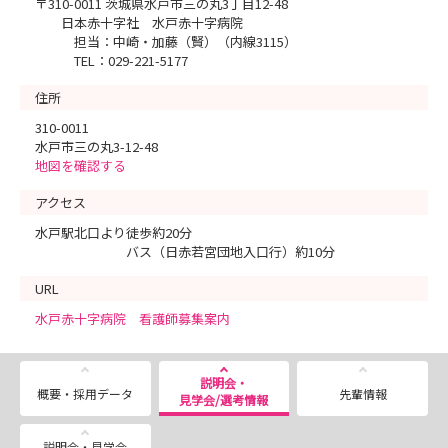
〒310-0011 茨城県水戸市三の丸3丁目12-48
日本赤十字社 水戸赤十字病院
担当：中崎・加藤（賢）（内線3115）
TEL：029-221-5177
住所
310-0011
水戸市三の丸3-12-48
地図を確認する
アクセス
水戸駅北口より徒歩約20分
バス（日赤若宮団地入口行）約10分
URL
水戸赤十字病院 看護師募集案内
説明会・
概要・採用データ
先輩情報
見学会/選考情報
説明会・見学会