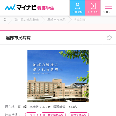
会員登録
ログイン
メニュー
富山県の病院検索
黒部市民病院
先輩詳細
黒部市民病院
所在地：
富山県
病床数：
372床
看護師数：
414名
制度待遇：
三交代
寮・住宅補助あり
資格支援あり