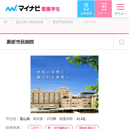
会員登録
ログイン
メニュー
富山県の病院検索
黒部市民病院
先輩詳細
黒部市民病院
所在地：
富山県
病床数：
372床
看護師数：
414名
制度待遇：
三交代
寮・住宅補助あり
資格支援あり