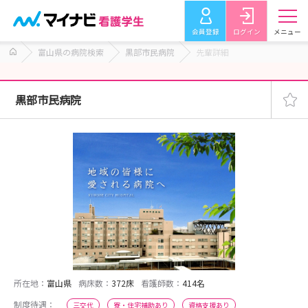
会員登録
ログイン
メニュー
富山県の病院検索
黒部市民病院
先輩詳細
黒部市民病院
所在地：
富山県
病床数：
372床
看護師数：
414名
制度待遇：
三交代
寮・住宅補助あり
資格支援あり