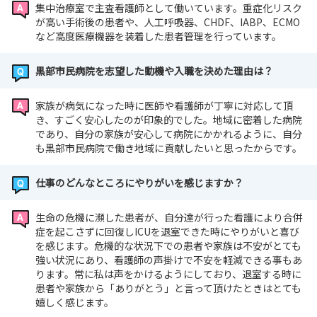
集中治療室で主査看護師として働いています。重症化リスク
が高い手術後の患者や、人工呼吸器、CHDF、IABP、ECMO
など高度医療機器を装着した患者管理を行っています。
黒部市民病院を志望した動機や入職を決めた理由は？
家族が病気になった時に医師や看護師が丁寧に対応して頂
き、すごく安心したのが印象的でした。地域に密着した病院
であり、自分の家族が安心して病院にかかれるように、自分
も黒部市民病院で働き地域に貢献したいと思ったからです。
仕事のどんなところにやりがいを感じますか？
生命の危機に瀕した患者が、自分達が行った看護により合併
症を起こさずに回復しICUを退室できた時にやりがいと喜び
を感じます。危機的な状況下での患者や家族は不安がとても
強い状況にあり、看護師の声掛けで不安を軽減できる事もあ
ります。常に私は声をかけるようにしており、退室する時に
患者や家族から「ありがとう」と言って頂けたときはとても
嬉しく感じます。