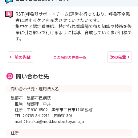
RST(呼吸器サポートチーム)運営を行っており、呼吸不全患
者に対するケアを充実させていきたいです。
集中ケア認定看護師、特定行為看護師で得た知識や技術を後
輩に引き継いで行けるように指導、育成していく事が目標で
す。
前の先輩
次の先輩
この病院の先輩一覧
問い合わせ先
問い合わせ先・雇用法人名
黒部市 黒部市民病院
担当：総務課 中井
住所：〒938-8502 黒部市三日市1108番地1
TEL：0765-54-2211（内線3130）
mail：h.nakai@med.kurobe.toyama.jp
住所