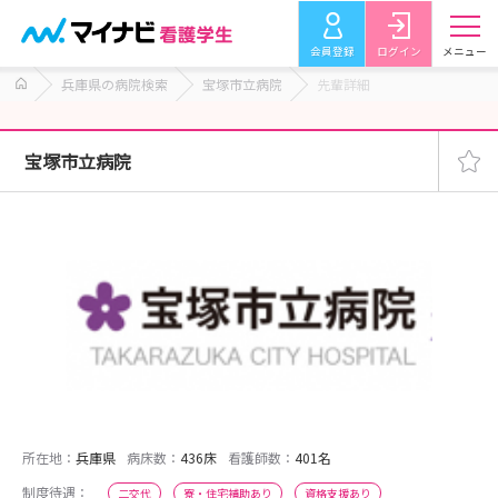
会員登録
ログイン
メニュー
兵庫県の病院検索
宝塚市立病院
先輩詳細
宝塚市立病院
所在地：
兵庫県
病床数：
436床
看護師数：
401名
制度待遇：
二交代
寮・住宅補助あり
資格支援あり