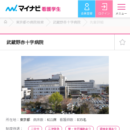
会員登録
ログイン
メニュー
東京都の病院検索
武蔵野赤十字病院
先輩詳細
武蔵野赤十字病院
所在地：
東京都
病床数：
611床
看護師数：
835名
制度待遇：
二交代
三次救急
寮・住宅補助あり
資格支援あり