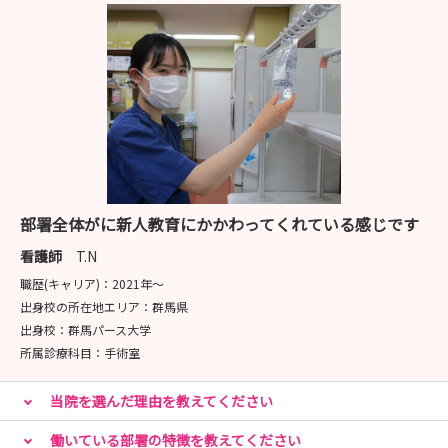
部署全体がに新人教育にかかわってくれている感じです
看護師
T.N
職歴(キャリア)：
2021年〜
出身校の所在地エリア：
群馬県
出身校：
群馬パース大学
所属診療科目：
手術室
当院を選んだ理由を教えてください
働いている部署の特徴を教えてください