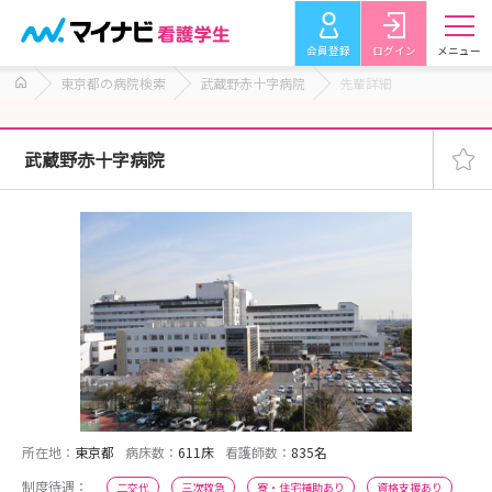
会員登録
ログイン
メニュー
東京都の病院検索
武蔵野赤十字病院
先輩詳細
武蔵野赤十字病院
所在地：
東京都
病床数：
611床
看護師数：
835名
制度待遇：
二交代
三次救急
寮・住宅補助あり
資格支援あり