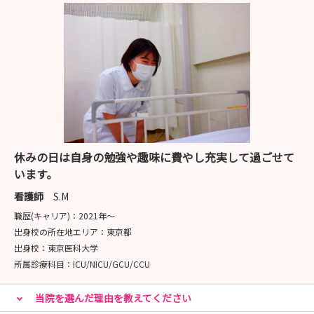
休みの日は自身の勉強や趣味に費やし充実して過ごせて
います。
看護師
S.M
職歴(キャリア)：
2021年〜
出身校の所在地エリア：
東京都
出身校：
東京医科大学
所属診療科目：
ICU/NICU/GCU/CCU
当院を選んだ理由を教えてください