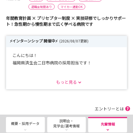
退職金制度あり
マイカー通勤OK
年間教育計画 × プリセプター制度 × 実技研修でしっかりサポー
ト！急性期から慢性期まで広く学べる病院です
⚡インターンシップ 開催中⚡
(2026/08/07更新)
こんにちは！
福岡県済生会二日市病院の採用担当です！
福岡県済生会二日市病院は…
もっと見る
こんな方におすすめです！！
🌟福岡県で働きたい！
🌟急性期で力をつけたい！
🌟手厚い教育のもとで安心して成長したい！
エントリーとは
🌟福利厚生が整った職場で働きたい！
説明会・
🌟認定看護師を目指すなどキャリアアップしたい！
概要・採用データ
先輩情報
見学会/選考情報
🌟多職種連携の中でチーム医療を学びたい！