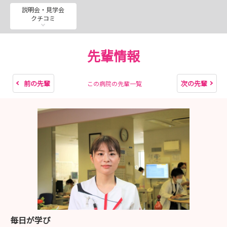
🌟社会人になってもスポーツをしたい！！
説明会・見学会
クチコミ
🌟ソフト経験者大募集！！
2028卒の方を対象としたインターンシップを8月に開催し
先輩情報
ます。
皆さまのお申込みお待ちしております！
前の先輩
次の先輩
この病院の先輩一覧
毎日が学び