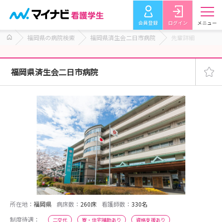
会員登録
ログイン
メニュー
福岡県の病院検索
福岡県済生会二日市病院
先輩詳細
福岡県済生会二日市病院
所在地：
福岡県
病床数：
260床
看護師数：
330名
制度待遇：
二交代
寮・住宅補助あり
資格支援あり