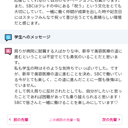
応援してくれるので自分のモチベーションにも繋がります。
また、SBCはクレドの中にある「祝う」という文化をとても
大切にしていて、一緒に働く仲間が成果を出した時や記念日
にはスタッフみんなで祝って喜び合うとても素晴らしい環境
だと感じます。
学生へのメッセージ
周りが病院に就職する人ばかりな中、新卒で美容医療の道に
進むということは不安でとても勇気のいることだと思いま
す。
私も学生の時はそのような気持ちでいっぱいでした。です
が、新卒で美容医療の道に進むことを決め、SBCで働いてい
る今がとても楽しく、この道に進んだことに一度も後悔はし
ていません。
そして例え周りに反対されたとしても、自分がしたいと思っ
たことであれば困難があっても乗り越えられると思います！
SBCで皆さんと一緒に働けることを楽しみにしています♡
前の先輩
次の先輩
この病院の先輩一覧