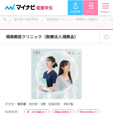
会員登録
ログイン
メニュー
東京都の病院検索
湘南美容クリニック（医療法人湘美会）
先
湘南美容クリニック（医療法人湘美会）
所在地：
東京都
病床数：
0床
看護師数：
3967名
制度待遇：
寮・住宅補助あり
退職金制度あり
奨学金制度あり