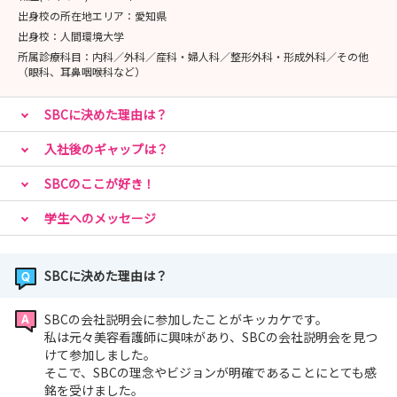
出身校の所在地エリア：
愛知県
🌸29卒以降限定🌸
出身校：
人間環境大学
【Mission〈0〉】＼「看護師＝病院」だけじゃない！新
所属診療科目：
内科／外科／産科・婦人科／整形外科・形成外科／その他
（眼科、耳鼻咽喉科など）
しいキャリアを知る／
【お仕事体験】美容看護師のお仕事をリアルに体験しよ
SBCに決めた理由は？
う！実際に脱毛照射や美容医療の看護を体験できます
入社後のギャップは？
🌸高校生限定🌸
SBCのここが好き！
【お仕事体験】美容看護師のお仕事をリアルに体験しよ
う！実際に脱毛照射や美容医療の看護を体験できます
学生へのメッセージ
SBCに決めた理由は？
イベントの詳細につきましては各予約ページよりご確認下
さい✨
SBCの会社説明会に参加したことがキッカケです。
私は元々美容看護師に興味があり、SBCの会社説明会を見つ
けて参加しました。
そこで、SBCの理念やビジョンが明確であることにとても感
銘を受けました。