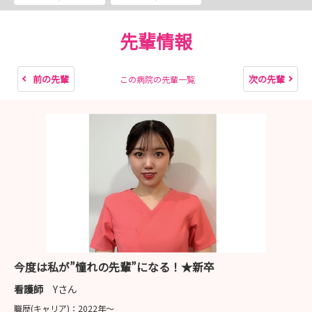
（1）MISSION1参加 オンライン
先輩情報
（2）説明会参加
・MISSION1・2参加者限定：早期説明会（対面 or オ
ンライン）
前の先輩
次の先輩
この病院の先輩一覧
※インターンシップ中にMISSION1・2の両方に参加
済みの方のみです。
・MISSION1のみ参加の方：1day対面説明会
（3）面接
※面接実施前に適性検査の受検がありますが、適性検査で
合否が出るものではございません
※面接は新宿もしくは大阪事務所のみで実施します
今度は私が”憧れの先輩”になる！★新卒
（4）ご内定
看護師
Yさん
職歴(キャリア)：
2022年〜