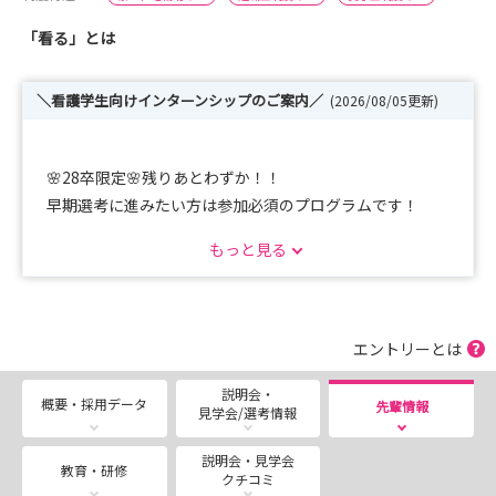
「看る」とは
＼看護学生向けインターンシップのご案内／
(2026/08/05更新)
🌸28卒限定🌸残りあとわずか！！
早期選考に進みたい方は参加必須のプログラムです！
＝＝＝＝＝＝＝＝＝＝＝＝＝＝＝＝＝＝
もっと見る
【Mission 1】自分を深掘る90分ワーク
＝＝＝＝＝＝＝＝＝＝＝＝＝＝＝＝＝＝
※SBCについての説明は一切なし!「自分自身」とじっく
り向き合う特別な90分です。
エントリーとは
ご参加いただいた方限定で、対面開催の
説明会・
「Mission〈2〉」へご招待✨！
概要・採用データ
先輩情報
見学会/選考情報
▼選考フローは以下の通りを予定しております。
説明会・見学会
教育・研修
クチコミ