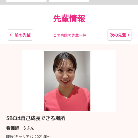
（1）MISSION1参加 オンライン
先輩情報
（2）説明会参加
・MISSION1・2参加者限定：早期説明会（対面 or オ
ンライン）
前の先輩
次の先輩
この病院の先輩一覧
※インターンシップ中にMISSION1・2の両方に参加
済みの方のみです。
・MISSION1のみ参加の方：1day対面説明会
（3）面接
※面接実施前に適性検査の受検がありますが、適性検査で
合否が出るものではございません
※面接は新宿もしくは大阪事務所のみで実施します
SBCは自己成長できる場所
（4）ご内定
看護師
Sさん
職歴(キャリア)：
2021年〜