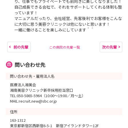
り、仕事でもプライベートでも前向きに楽しくなりました！
自己成長できる会社で、それをサポートしてくれる体制も整
っています！
マニュアルだったり、会社経営、先客後利でお客様をこんな
に大切に思う美容クリニックは他にないと思います！
一緒に働けることを楽しみにしています＾＾
前の先輩
次の先輩
この病院の先輩一覧
問い合わせ先
問い合わせ先・雇用法人名
医療法人湘美会
湘南美容クリニック新卒採用担当窓口
TEL:050-5865-5964（10:00～19:00／月～土）
MAIL:recruit₋new@sbc.or.jp
住所
163-1312
東京都新宿区西新宿6-5-1 新宿アイランドタワー12F