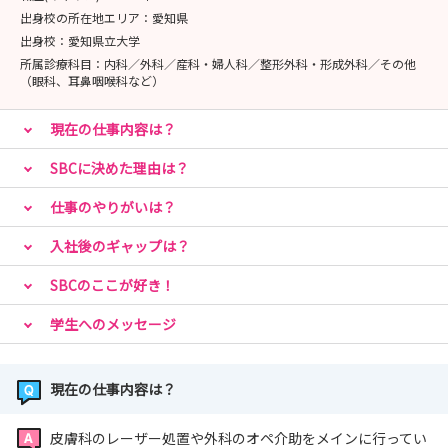
出身校の所在地エリア：
愛知県
🌸29卒以降限定🌸
出身校：
愛知県立大学
【Mission〈0〉】＼「看護師＝病院」だけじゃない！新
所属診療科目：
内科／外科／産科・婦人科／整形外科・形成外科／その他
（眼科、耳鼻咽喉科など）
しいキャリアを知る／
【お仕事体験】美容看護師のお仕事をリアルに体験しよ
現在の仕事内容は？
う！実際に脱毛照射や美容医療の看護を体験できます
SBCに決めた理由は？
🌸高校生限定🌸
仕事のやりがいは？
【お仕事体験】美容看護師のお仕事をリアルに体験しよ
う！実際に脱毛照射や美容医療の看護を体験できます
入社後のギャップは？
SBCのここが好き！
イベントの詳細につきましては各予約ページよりご確認下
学生へのメッセージ
さい✨
現在の仕事内容は？
皮膚科のレーザー処置や外科のオペ介助をメインに行ってい