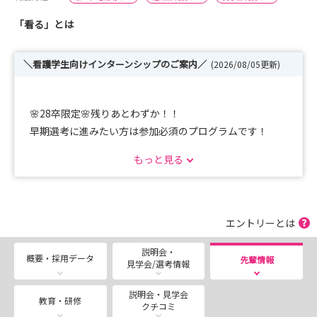
「看る」とは
＼看護学生向けインターンシップのご案内／
(2026/08/05更新)
🌸28卒限定🌸残りあとわずか！！
早期選考に進みたい方は参加必須のプログラムです！
＝＝＝＝＝＝＝＝＝＝＝＝＝＝＝＝＝＝
もっと見る
【Mission 1】自分を深掘る90分ワーク
＝＝＝＝＝＝＝＝＝＝＝＝＝＝＝＝＝＝
※SBCについての説明は一切なし!「自分自身」とじっく
り向き合う特別な90分です。
エントリーとは
ご参加いただいた方限定で、対面開催の
説明会・
「Mission〈2〉」へご招待✨！
概要・採用データ
先輩情報
見学会/選考情報
▼選考フローは以下の通りを予定しております。
説明会・見学会
教育・研修
クチコミ