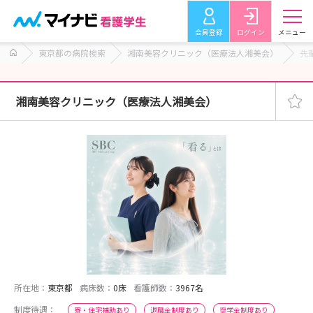
会員登録
ログイン
メニュー
東京都の病院検索
湘南美容クリニック（医療法人湘美会）
先
湘南美容クリニック（医療法人湘美会）
所在地：
東京都
病床数：
0床
看護師数：
3967名
制度待遇：
寮・住宅補助あり
退職金制度あり
奨学金制度あり