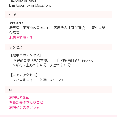
TEL 0480-93-0663
Email:soumu-jinji@scghp.jp
住所
349-0217
埼玉県白岡市小久喜938-12 医療法人社団 哺育会 白岡中央総
合病院
地図を確認する
アクセス
【電車でのアクセス】
JR宇都宮線（東北本線） 白岡駅西口より 徒歩7分
※新宿・上野から45分、大宮から15分
【車でのアクセス】
東北自動車道 久喜ICより15分
URL
病院紹介動画
看護部長のひとりごと
病院インスタグラム