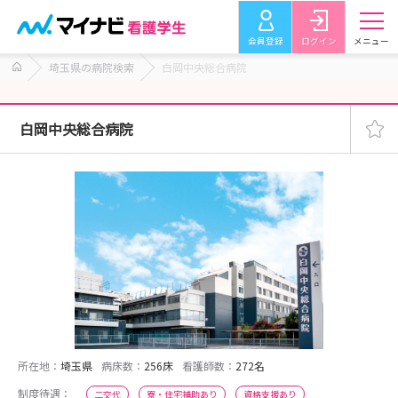
会員登録
ログイン
メニュー
埼玉県の病院検索
白岡中央総合病院
白岡中央総合病院
所在地：
埼玉県
病床数：
256床
看護師数：
272名
制度待遇：
二交代
寮・住宅補助あり
資格支援あり