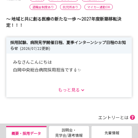
退職金制度あり
託児所あり
マイカー通勤OK
～ 地域と共に創る医療の新たな一歩 ～2027年度新築移転決
定！！！
採用試験、病院見学開催日程、夏季インターンシップ日程のお知
らせ
(2026/07/22更新)
みなさんこんにちは
白岡中央総合病院採用担当です💉✨
■2027年３月卒対象の採用試験の申込受付中！！！
もっと見る
沢山のご応募お待ちしています。
■病院見学 8月は毎日開催いたします👍🔥
※土曜日午後、日曜祝日は除く
エントリーとは
※時間：10：00～12：00
説明会・
※申し込みの締め切りは、開催日の1週間前とさせてい
先輩情報
概要・採用データ
見学会/選考情報