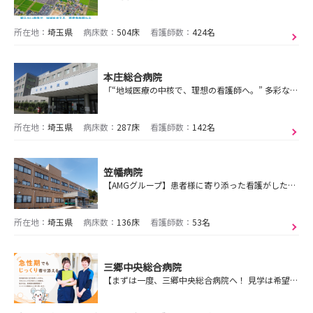
所在地：
埼玉県
病床数：
504床
看護師数：
424名
本庄総合病院
「“地域医療の中核で、理想の看護師へ。” 多彩な経験×万全のサポートで成長できる本庄総合病院」
所在地：
埼玉県
病床数：
287床
看護師数：
142名
笠幡病院
【AMGグループ】患者様に寄り添った看護がしたい、マイペースでしっかり学びたい、ワークライフバランスを大切にしたい方歓迎！
所在地：
埼玉県
病床数：
136床
看護師数：
53名
三郷中央総合病院
【まずは一度、三郷中央総合病院へ！ 見学は希望日に調整、仕事体験・40分のWe説明会受付中！】先輩と一緒に、一歩ずつ。安心のPNSで育つ、あなたの看護力