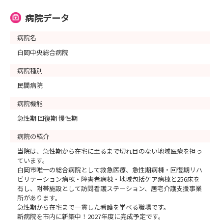
病院データ
病院名
白岡中央総合病院
病院種別
民間病院
病院機能
急性期 回復期 慢性期
病院の紹介
当院は、急性期から在宅に至るまで切れ目のない地域医療を担っ
ています。
白岡市唯一の総合病院として救急医療、急性期病棟・回復期リハ
ビリテーション病棟・障害者病棟・地域包括ケア病棟と256床を
有し、附帯施設として訪問看護ステーション、居宅介護支援事業
所があります。
急性期から在宅まで一貫した看護を学べる職場です。
新病院を市内に新築中！2027年度に完成予定です。