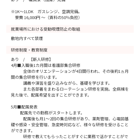
※1K～1LDK ガスレンジ、空調完備。
寮費 16,000円 ～（賃料の50％負担）
就業場所における受動喫煙防止の取組
敷地内すべて禁煙
研修制度・教育制度
あり / 【新人研修】
4月■入職後1カ月間は看護部集合研修
全体のオリエンテーションが4日間行われ、その後約1ヵ月
間の集合研修を行います。
講義や演習を盛り込みながら、基礎を学びます。
また各部署をまわるローテーション研修を実施。全病棟を
見た後で、配属希望を出すことができます。
5月■配属発表
配属先での勤務がスタートします。
配属後も月1～2回の集合研修があり、薬剤管理、心電図基
礎や感染・安全管理、急変時対応など、様々な研修を受けること
ができます。
研修で教えてもらったことがすぐに業務で活かすことがで