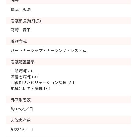
院長
橋本 視法
看護部長(総師長)
高崎 貴子
看護方式
パートナーシップ・ナーシング・システム
看護配置基準
一般病棟 7:1
障害者病棟 10:1
回復期リハビリテーション病棟 13:1
地域包括ケア病棟 13:1
外来患者数
約375人／日
入院患者数
約227人／日