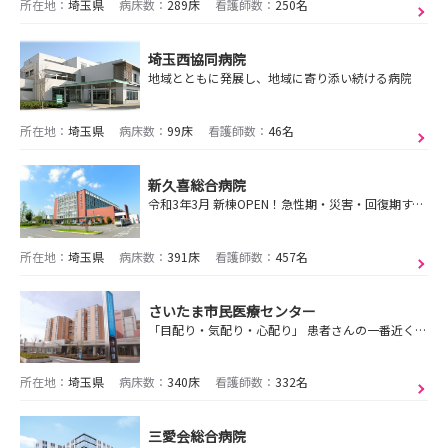
所在地：
埼玉県
病床数：
289床
看護師数：
250名
埼玉西協同病院
地域とともに発展し、地域に寄り添い続ける病院
所在地：
埼玉県
病床数：
99床
看護師数：
46名
新久喜総合病院
令和3年3月 新棟OPEN！急性期・災害・回復期すべて学べます。高度急性期病院として地域から必要とされ、24時間365日断らない医療を目指していきます。
所在地：
埼玉県
病床数：
391床
看護師数：
457名
さいたま市民医療センター
「目配り・気配り・心配り」 患者さんの一番近くにいる存在として、ぜひ「こころざし」を持ってご自身の目指す看護を一緒に作っていきましょう。
所在地：
埼玉県
病床数：
340床
看護師数：
332名
三愛会総合病院