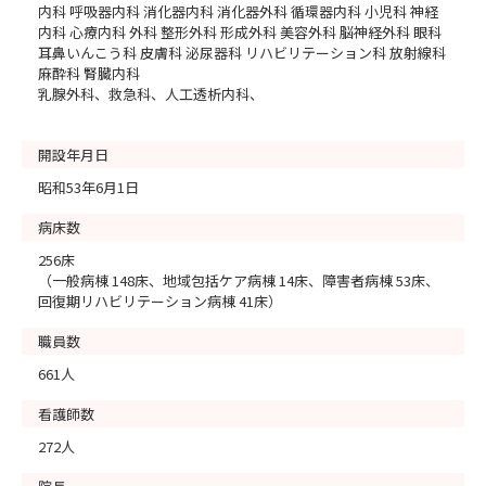
内科 呼吸器内科 消化器内科 消化器外科 循環器内科 小児科 神経
内科 心療内科 外科 整形外科 形成外科 美容外科 脳神経外科 眼科
耳鼻いんこう科 皮膚科 泌尿器科 リハビリテーション科 放射線科
麻酔科 腎臓内科
乳腺外科、救急科、人工透析内科、
開設年月日
昭和53年6月1日
病床数
256床
（一般病棟 148床、地域包括ケア病棟 14床、障害者病棟 53床、
回復期リハビリテーション病棟 41床）
職員数
661人
看護師数
272人