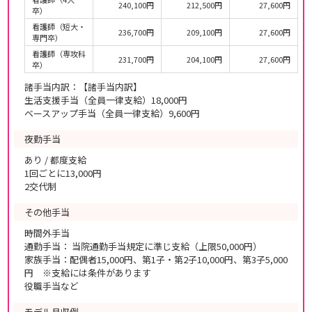
240,100円
212,500円
27,600円
卒）
看護師（短大・
236,700円
209,100円
27,600円
専門卒）
看護師（専攻科
231,700円
204,100円
27,600円
卒）
諸手当内訳：【諸手当内訳】
生活支援手当（全員一律支給）18,000円
ベースアップ手当（全員一律支給）9,600円
夜勤手当
あり / 都度支給
1回ごとに13,000円
2交代制
その他手当
時間外手当
通勤手当： 当院通勤手当規定に準じ支給（上限50,000円）
家族手当：配偶者15,000円、第1子・第2子10,000円、第3子5,000
円 ※支給には条件があります
役職手当など
モデル月収例