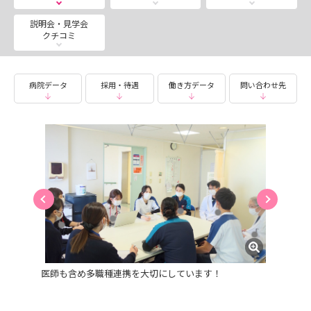
ただきます。
説明会・見学会
クチコミ
■夏季インターンシップ
8月５日（水）
→申し込み〆切：7/29(水）まで！！！！！！
病院データ
採用・待遇
働き方データ
問い合わせ先
当院の採用試験をご検討中の方はぜひ「説明会・見学会／
選考情報」よりお申込みください
職員一同お待ちしています！
医師も含め多職種連携を大切にしています！