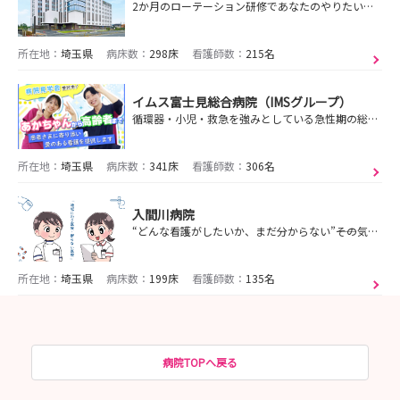
2か月のローテーション研修であなたのやりたい看護を見つけていこう！
所在地：
埼玉県
病床数：
298床
看護師数：
215名
イムス富士見総合病院（IMSグループ）
循環器・小児・救急を強みとしている急性期の総合病院です！2024年3月には周産期棟もオープン！
所在地：
埼玉県
病床数：
341床
看護師数：
306名
入間川病院
“どんな看護がしたいか、まだ分からない”――その気持ちから始められる病院。入間川病院があなたの答えを一緒に探します。
所在地：
埼玉県
病床数：
199床
看護師数：
135名
病院TOPへ戻る