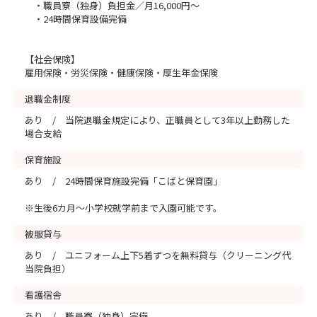
・職員寮（独身）負担金／月16,000円～
・24時間保育設備完備
【社会保険】
雇用保険・労災保険・健康保険・厚生年金保険
退職金制度
あり / 当院退職金規定により、正職員として3年以上勤務した
場合支給
保育施設
あり / 24時間保育施設完備「こばと保育園」
※生後6カ月～小学校就学前まで入園可能です。
被服貸与
あり / ユニフォーム上下5着ずつを無料貸与（クリーニング代
当院負担）
看護宿舎
あり / 職員寮（独身）完備