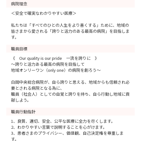
病院理念
＜安全で確実なわかりやすい医療＞
私たちは「すべてのひとの人生をより善くする」ために、地域の
皆さまから愛される「誇りと活力のある最高の病院」を目指しま
す。
職員目標
《 Our quality is our pride 一流を誇りに 》
～誇りと活力ある最高の病院を目指して
地域オンリーワン（only one）の病院を創ろう～
白岡中央総合病院が、自ら誇りと思える、地域からも信頼され必
要とされる病院となる為に、
職員（社会人）としての自覚と誇りを持ち、自ら行動し地域に貢
献しよう。
職員行動指針
1、良質、適切、安全、公平な医療に全力を尽くします。
2、わかりやすい言葉で説明することを心がけます。
3、患者さまのプライバシー、価値観、自己決定権を尊重しま
す。