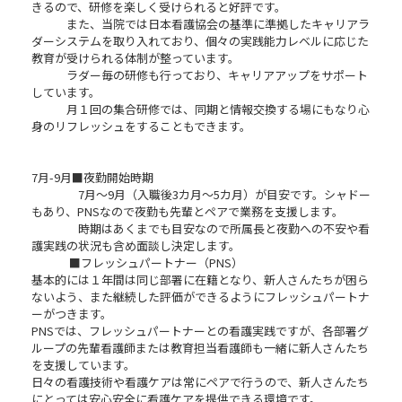
きるので、研修を楽しく受けられると好評です。
また、当院では日本看護協会の基準に準拠したキャリアラ
ダーシステムを取り入れており、個々の実践能力レベルに応じた
教育が受けられる体制が整っています。
ラダー毎の研修も行っており、キャリアアップをサポート
しています。
月１回の集合研修では、同期と情報交換する場にもなり心
身のリフレッシュをすることもできます。
7月-9月■夜勤開始時期
7月～9月（入職後3カ月～5カ月）が目安です。シャドー
もあり、PNSなので夜勤も先輩とペアで業務を支援します。
時期はあくまでも目安なので所属長と夜勤への不安や看
護実践の状況も含め面談し決定します。
■フレッシュパートナー（PNS）
基本的には１年間は同じ部署に在籍となり、新人さんたちが困ら
ないよう、また継続した評価ができるようにフレッシュパートナ
ーがつきます。
PNSでは、フレッシュパートナーとの看護実践ですが、各部署グ
ループの先輩看護師または教育担当看護師も一緒に新人さんたち
を支援しています。
日々の看護技術や看護ケアは常にペアで行うので、新人さんたち
にとっては安心安全に看護ケアを提供できる環境です。