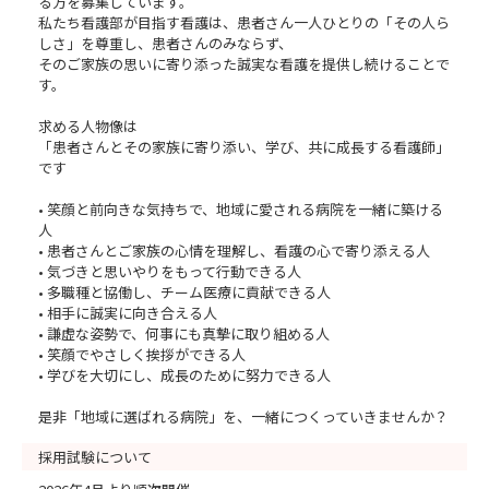
る方を募集しています。
私たち看護部が目指す看護は、患者さん一人ひとりの「その人ら
しさ」を尊重し、患者さんのみならず、
そのご家族の思いに寄り添った誠実な看護を提供し続けることで
す。
求める人物像は
「患者さんとその家族に寄り添い、学び、共に成長する看護師」
です
• 笑顔と前向きな気持ちで、地域に愛される病院を一緒に築ける
人
• 患者さんとご家族の心情を理解し、看護の心で寄り添える人
• 気づきと思いやりをもって行動できる人
• 多職種と協働し、チーム医療に貢献できる人
• 相手に誠実に向き合える人
• 謙虚な姿勢で、何事にも真摯に取り組める人
• 笑顔でやさしく挨拶ができる人
• 学びを大切にし、成長のために努力できる人
是非「地域に選ばれる病院」を、一緒につくっていきませんか？
採用試験について