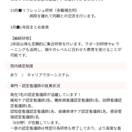
10月■リフレッシュ研修（多職種合同）
病院を離れて同期との交流を行います。
3月■1年目まとめ発表
【継続研修】
2年目以降も定期的に集合研修を行います。ラダー別研修やe-ラ
ーニングも活用し、個々のレベルに合わせた教育を受けることが
可能です。
院内検定制度
あり / キャリアラダーシステム
専門・認定看護師の就業状況
現在7名の認定看護師が活躍しています！
緩和ケア認定看護師2名、糖尿病看護認定看護師1名、訪問看護認
定看護師1名、
認知症看護認定看護師1名、皮膚排泄ケア認定看護師1名、感染管
理認定看護師1名
（6分野）が在籍しています。
一部の認定看護師は特定行為研修も修了しており、より高度な看