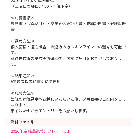
2026年4月より順次開催。
（土曜日のAM10：00～開催予定）
≪応募書類≫
履歴書（写真貼付）・卒業見込み証明書・成績証明書・健康診断
書
≪選考方法≫
個人面接・適性検査 ※遠方の方はオンラインでの選考も可能で
す。
※適性検査の受検実施確認後、面接候補日をお伺いしておりま
す。
≪結果通知≫
約1週間以内に書面にて通知
≪応募方法≫
当院の病院見学へお越しいただいた後、採用面接のご案内をして
おります。
まずはwebからエントリーをお願いします。
添付ファイル
2026年度看護部パンフレット.pdf