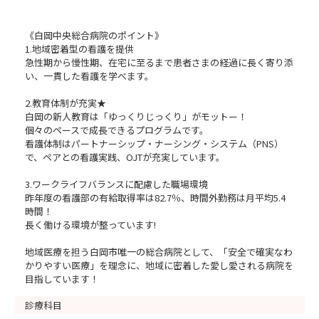
《白岡中央総合病院のポイント》
1.地域密着型の看護を提供
急性期から慢性期、在宅に至るまで患者さまの経過に長く寄り添
い、一貫した看護を学べます。
2.教育体制が充実★
白岡の新人教育は「ゆっくりじっくり」がモットー！
個々のペースで成長できるプログラムです。
看護体制はパートナーシップ・ナーシング・システム（PNS）
で、ペアとの看護実践、OJTが充実しています。
3.ワークライフバランスに配慮した職場環境
昨年度の看護部の有給取得率は82.7％、時間外勤務は月平均5.4
時間！
長く働ける環境が整っています!
地域医療を担う白岡市唯一の総合病院として、「安全で確実なわ
かりやすい医療」を理念に、地域に密着した愛し愛される病院を
目指しています！
診療科目