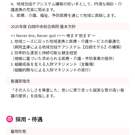
4、地域包括ケアシステム構築の担い手として、円滑な病診・介
護連携の充実に努めます。
5、医療、介護、福祉、予防医療を通じて地域に貢献します。
2025年度 白岡中央総合病院 基本方針
<< Never tire, Never quit >>～ 倦まず 弛まず ～
1. 地域ニーズに沿った地域連携と医療・介護サービスの最適化
（病院主導による地域包括ケアシステム【白岡モデル】の構築）
2. 効率的な運営と持続可能な健全経営
（根拠に基づいた求められる医療・介護・予防事業の提供）
3. 組織成長を支える人財マネジメント（全職種）
（組織的関与による人財マネジメントの実行）
看護部理念
「その人らしさを尊重した、思いに寄り添った誠実な質の高い看
護の提供」を目指します。
採用・待遇
雇用形態