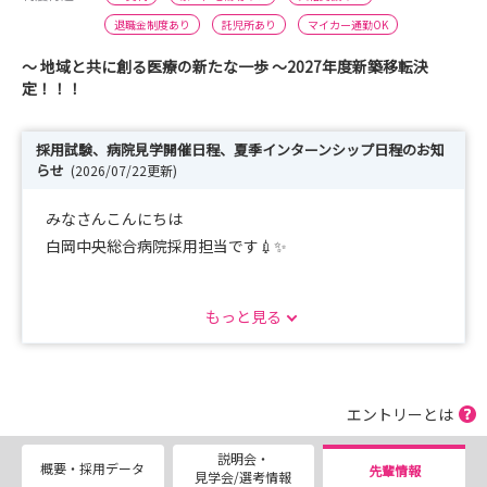
退職金制度あり
託児所あり
マイカー通勤OK
～ 地域と共に創る医療の新たな一歩 ～2027年度新築移転決
定！！！
採用試験、病院見学開催日程、夏季インターンシップ日程のお知
らせ
(2026/07/22更新)
みなさんこんにちは
白岡中央総合病院採用担当です💉✨
■2027年３月卒対象の採用試験の申込受付中！！！
もっと見る
沢山のご応募お待ちしています。
■病院見学 8月は毎日開催いたします👍🔥
※土曜日午後、日曜祝日は除く
エントリーとは
※時間：10：00～12：00
説明会・
※申し込みの締め切りは、開催日の1週間前とさせてい
概要・採用データ
先輩情報
見学会/選考情報