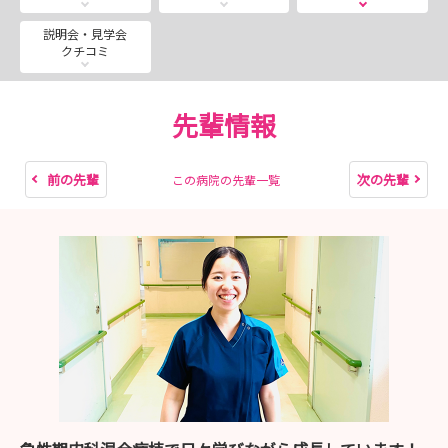
ただきます。
説明会・見学会
クチコミ
■夏季インターンシップ
8月５日（水）
→申し込み〆切：7/29(水）まで！！！！！！
先輩情報
当院の採用試験をご検討中の方はぜひ「説明会・見学会／
前の先輩
次の先輩
この病院の先輩一覧
選考情報」よりお申込みください
職員一同お待ちしています！