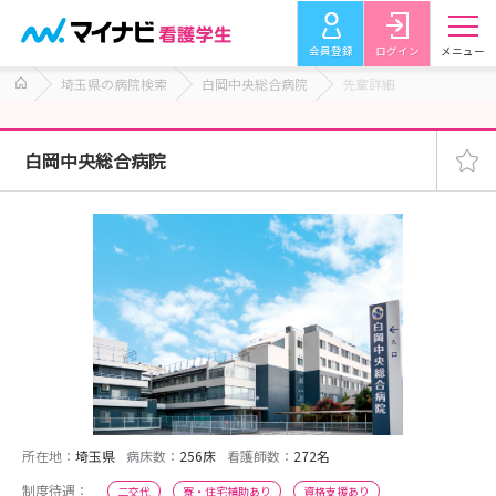
会員登録
ログイン
メニュー
埼玉県の病院検索
白岡中央総合病院
先輩詳細
白岡中央総合病院
所在地：
埼玉県
病床数：
256床
看護師数：
272名
制度待遇：
二交代
寮・住宅補助あり
資格支援あり