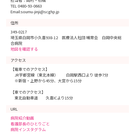
担当者：岡村・石橋
TEL 0480-93-0663
Email:soumu-jinji@scghp.jp
住所
349-0217
埼玉県白岡市小久喜938-12 医療法人社団 哺育会 白岡中央総
合病院
地図を確認する
アクセス
【電車でのアクセス】
JR宇都宮線（東北本線） 白岡駅西口より 徒歩7分
※新宿・上野から45分、大宮から15分
【車でのアクセス】
東北自動車道 久喜ICより15分
URL
病院紹介動画
看護部長のひとりごと
病院インスタグラム