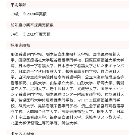
平均年齢
39歳 ※2024年実績
前年度の新卒採用実績数
34名 ※2023年度実績
採用実績校
那須看護専門学校、栃木県立衛生福祉大学校、国際医療福祉大
学、国際医療福祉大学塩谷看護専門学校、国際医療福祉大学大学
院、日本赤十字看護大学、日本赤十字看護大学さいたまキャンパ
ス、日本赤十字秋田看護大学、報徳看護専門学校、自治医科大
学、白河厚生総合病院付属高等看護学院、公立岩瀬病院附属高等
看護学院、山梨大学、山梨県立大学、山形大学、新潟大学、新潟
県立大学、足利大学、岩手医科大学、武蔵野大学、国際ティビィ
シィ看護専門学校、栃木医療センター附属看護学校、独協医科大
学、独協医科大学付属看護専門学校、マロニエ医療福祉専門学
校、群馬大学、晃陽看護栄養専門学校、済生会宇都宮病院看護専
門学校、人間総合科学大学、高崎健康福祉大学、桐生大学、日本
赤十字広島看護大学、福島県立医科大学、茨城キリスト教大学、
北里大学保健衛生専門学院、筑波大学、
求める人材像