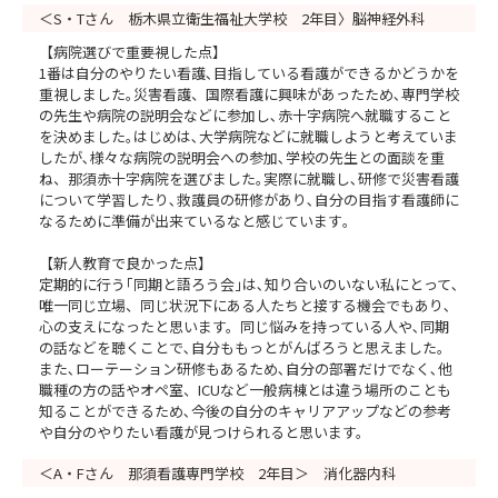
＜S・Tさん 栃木県立衛生福祉大学校 2年目〉脳神経外科
【病院選びで重要視した点】
1番は自分のやりたい看護､目指している看護ができるかどうかを
重視しました｡災害看護、国際看護に興味があったため､専門学校
の先生や病院の説明会などに参加し､赤十字病院へ就職すること
を決めました｡はじめは､大学病院などに就職しようと考えていま
したが､様々な病院の説明会への参加､学校の先生との面談を重
ね、那須赤十字病院を選びました｡実際に就職し､研修で災害看護
について学習したり､救護員の研修があり､自分の目指す看護師に
なるために準備が出来ているなと感じています｡
【新人教育で良かった点】
定期的に行う｢同期と語ろう会｣は､知り合いのいない私にとって､
唯一同じ立場、同じ状況下にある人たちと接する機会でもあり､
心の支えになったと思います。同じ悩みを持っている人や､同期
の話などを聴くことで､自分ももっとがんばろうと思えました。
また､ローテーション研修もあるため､自分の部署だけでなく､他
職種の方の話やオペ室、ICUなど一般病棟とは違う場所のことも
知ることができるため､今後の自分のキャリアアップなどの参考
や自分のやりたい看護が見つけられると思います。
＜A・Fさん 那須看護専門学校 2年目＞ 消化器内科