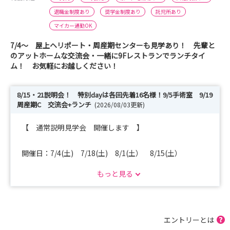
退職金制度あり
奨学金制度あり
託児所あり
マイカー通勤OK
7/4〜 屋上ヘリポート・周産期センターも見学あり！ 先輩と
のアットホームな交流会・一緒に9Fレストランでランチタイ
ム！ お気軽にお越しください！
8/15・21説明会！ 特別dayは各回先着16名様！9/5手術室 9/19
周産期C 交流会+ランチ
(2026/08/03更新)
【 通常説明見学会 開催します 】
開催日：7/4(土) 7/18(土) 8/1(土） 8/15(土）
8/21(金)
もっと見る
☆ トピックス ☆
＼ 急性期病院に興味のある方は是非お越しください！／
＼ 先輩から色々なお話を聞いてみましょう！一緒にラン
エントリーとは