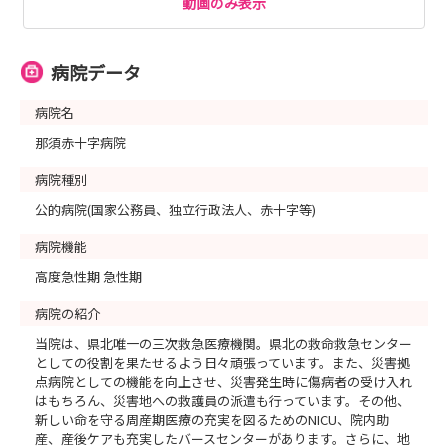
動画のみ表示
《 ★ご都合が合わない方は、個別に対応致しますのでお
気軽にご連絡下さい！ 》
病院データ
病院名
【 特別day！ 説明見学会 】 今年最後の企画です！
那須赤十字病院
各回先着16名様！詳細は見学会ページをご覧ください!！
病院種別
9/5(土) 救命救急センター・手術室 特別dayを開催しま
公的病院(国家公務員、独立行政法人、赤十字等)
す！
病院機能
＼ 救急バックヤード、普段入室できないIVR、ICU等貴
高度急性期 急性期
重な経験ができます！ ／
＼ スクラブに更衣して、手術器械の取り扱いが体験でき
病院の紹介
ます！ ／
当院は、県北唯一の三次救急医療機関。県北の救命救急センター
としての役割を果たせるよう日々頑張っています。また、災害拠
9/19(土) 周産期センター 産科・小児科病棟 特別
点病院としての機能を向上させ、災害発生時に傷病者の受け入れ
はもちろん、災害地への救護員の派遣も行っています。その他、
dayを開催します！
新しい命を守る周産期医療の充実を図るためのNICU、院内助
＼ 地域の分娩・母子ともに命を守る周産期センターを見
産、産後ケアも充実したバースセンターがあります。さらに、地