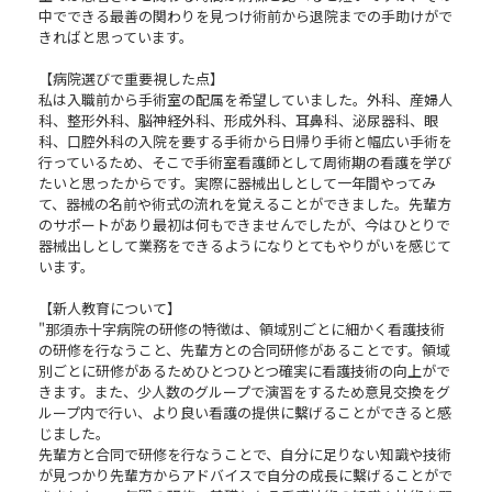
中でできる最善の関わりを見つけ術前から退院までの手助けがで
きればと思っています。
【病院選びで重要視した点】
私は入職前から手術室の配属を希望していました。外科、産婦人
科、整形外科、脳神経外科、形成外科、耳鼻科、泌尿器科、眼
科、口腔外科の入院を要する手術から日帰り手術と幅広い手術を
行っているため、そこで手術室看護師として周術期の看護を学び
たいと思ったからです。実際に器械出しとして一年間やってみ
て、器械の名前や術式の流れを覚えることができました。先輩方
のサポートがあり最初は何もできませんでしたが、今はひとりで
器械出しとして業務をできるようになりとてもやりがいを感じて
います。
【新人教育について】
"那須赤十字病院の研修の特徴は、領域別ごとに細かく看護技術
の研修を行なうこと、先輩方との合同研修があることです。領域
別ごとに研修があるためひとつひとつ確実に看護技術の向上がで
きます。また、少人数のグループで演習をするため意見交換をグ
ループ内で行い、より良い看護の提供に繫げることができると感
じました。
先輩方と合同で研修を行なうことで、自分に足りない知識や技術
が見つかり先輩方からアドバイスで自分の成長に繫げることがで