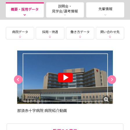
チタイム！／
説明会・
＼ 看護師・助産師・各種認定看護師を志望する方々もお
先輩情報
概要・採用データ
見学会/選考情報
待ちしています！／
☆ タイムスケジュール ☆
病院データ
採用・待遇
働き方データ
問い合わせ先
9：15 集合・受付
9：30 病院看護部 ご説明
・3次救命救急センターの日常
・災害救護経験の実際
・処遇・福利厚生、奨学金説明、採用試験につい
て
10：00 院内見学
屋上ヘリポート 〜 周産期センター産科・小
児科病棟/一般病棟/緩和ケア病棟 〜 ICU/救急病
棟/OPR 〜 救急外来
11：00 先輩と交流会・一緒に9Fレストランでランチタ
那須赤十字病院 病院紹介動画
イム♪
13：00 質疑応答・アンケと実施後、解散です！