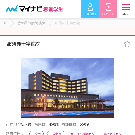
会員登録
ログイン
メニュー
栃木県の病院検索
那須赤十字病院
那須赤十字病院
所在地：
栃木県
病床数：
450床
看護師数：
550名
制度待遇：
二交代
三次救急
寮・住宅補助あり
資格支援あり