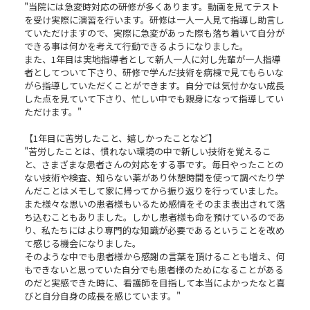
"当院には急変時対応の研修が多くあります。動画を見てテスト
を受け実際に演習を行います。研修は一人一人見て指導し助言し
ていただけますので、実際に急変があった際も落ち着いて自分が
できる事は何かを考えて行動できるようになりました。
また、1年目は実地指導者として新人一人に対し先輩が一人指導
者としてついて下さり、研修で学んだ技術を病棟で見てもらいな
がら指導していただくことができます。自分では気付かない成長
した点を見ていて下さり、忙しい中でも親身になって指導してい
ただけます。"
【1年目に苦労したこと、嬉しかったことなど】
"苦労したことは、慣れない環境の中で新しい技術を覚えるこ
と、さまざまな患者さんの対応をする事です。毎日やったことの
ない技術や検査、知らない薬があり休憩時間を使って調べたり学
んだことはメモして家に帰ってから振り返りを行っていました。
また様々な思いの患者様もいるため感情をそのまま表出されて落
ち込むこともありました。しかし患者様も命を預けているのであ
り、私たちにはより専門的な知識が必要であるということを改め
て感じる機会になりました。
そのような中でも患者様から感謝の言葉を頂けることも増え、何
もできないと思っていた自分でも患者様のためになることがある
のだと実感できた時に、看護師を目指して本当によかったなと喜
びと自分自身の成長を感じています。"