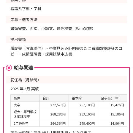
看護系学部・学科
応募・選考方法
書類審査、面接、小論文、適性検査（Web実施）
提出書類
履歴書（写真添付）・卒業見込み証明書または看護師免許証のコ
ピー・成績証明書・採用試験申込書
給与関連
初任給（月給制）
2025 年 4月 実績
条件
合計
基本給
諸手当(一律)
大卒
272,526円
257,100円
15,426円
短大・専門学校
268,286円
253,100円
15,186円
３年課程卒
2年過程卒
264,364円
249,400円
14,964円
諸手当内訳：諸手当は「地域手当」となります