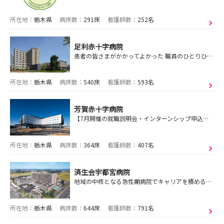
所在地：
栃木県
病床数：
291床
看護師数：
252名
足利赤十字病院
患者の皆さまがかかってよかった 職員のひとりひとりが勤めてよかった と言える病院を創ります。
所在地：
栃木県
病床数：
540床
看護師数：
593名
芳賀赤十字病院
【7月開催の就職説明会・インターンシップ申込みできます！】国際援助・救護班活動・認定看護師などキャリアアップのステージがあり、教育体制もバッチリ整っています
所在地：
栃木県
病床数：
364床
看護師数：
407名
済生会宇都宮病院
地域の中核となる急性期病院でキャリアを積める強みを活かし、指導する側とされる側が共に成長できる「共育」を目指します。
所在地：
栃木県
病床数：
644床
看護師数：
791名