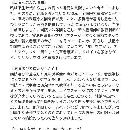
【当院を選んだ理由】
私は学生時代から生まれ育った地元に貢献したいと考えていまし
た。そのため、就職を考えていた那須赤十字病院で看護実習を行
い、職場の環境や人間関係が良いこと、多職種が連携し患者1人
ひとりに合った医療を提供している姿に憧れるようになり、当院
に就職しました。当院では年間を通して新人看護師の教育制度が
整っており、実地指導者やプリセプターだけでなく病棟スタッフ
全員が新人看護師のサポートを行っているため、安心して技術や
知識を深めることができると感じています。2年目を向かえ、チ
ームスタッフの一員として先輩看護師にアドバイスを頂きなが
ら、やりがいを持って看護を行っています。
【病院選びで重要視した点】
病院選びで重視した点は奨学金制度があるところです。看護学校
に入学にあたり、奨学金を利用しなければならない環境でした。
当院では奨学金返済免除の制度があり、家庭への負担も少なくな
ると考えたからです。また、ライフステージに応じてキャリア支
援が充実しているというところも要因の1つです。結婚や出産な
どで現場を離れても働き続けることができる支援は安心できると
思いました。他施設もホームページなどで調べてみましたが、福
利厚生や研修制度などの点においても当院の方が私の理想と合致
している病院だったので当院を選びました。
【1年目に苦労したこと、嬉しかったこと】