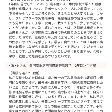
1年目に苦労したことは、知識不足です。専門学校で学んだ看護
技術や知識だけでなく、患者一人ひとりに応じた看護をしていく
中で分からないことが多くあり、覚えることが大変でした。しか
し、プリセプターや実地指導者、先輩看護師の皆さんが忙しい中
でも分かりやすく丁寧に説明し、教えて下さり、少しずつ覚える
ことができました。次に嬉しかったことは、入院時は重症であっ
た患者さんが、退院間近には自分で身の回りのことをできるよう
になった時です。患者さんが元気に退院していく姿を見ると、こ
の仕事にやりがいを感じます。最後に良かったことは２年目で病
棟で業務をしながら１年間で学んだことを活かすことができてい
ることです。だた経験していないことが多くありますが、今後も
学び、経験して知識を深めていきたいです。
＜R・Hさん 白河厚生病院附属高等看護学 2年目＞手術室
【当院を選んだ理由】
私が入職を決めた理由は、県北唯一の三次救急救命指定病院で専
門的な知識や技術、最先端な医療を学び、地元の医療に貢献した
いと思ったからです。実際に入職してみて、一年目から多くの研
修や経験を積み看護師としての知識や技術の向上ができ、自分の
目指す看護師像に近づいていると感じています。また、私は手術
室に配属しましたが、先輩と一対一で丁寧にわかりやすく教えて
頂ける教育体制であり、自分の成長に繋がったと思います。手術
室では患者さんと関わる時間は病棟と比べると短いですが、その