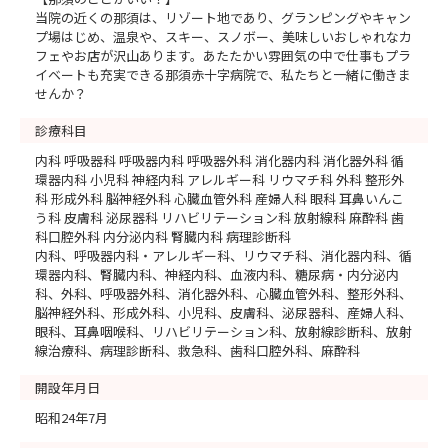
当院の近くの那須は、リゾート地であり、グランピングやキャン
プ場はじめ、温泉や、スキー、スノボー、美味しいおしゃれなカ
フェやお店が沢山あります。あたたかい雰囲気の中で仕事もプラ
イベートも充実できる那須赤十字病院で、私たちと一緒に働きま
せんか？
診療科目
内科 呼吸器科 呼吸器内科 呼吸器外科 消化器内科 消化器外科 循
環器内科 小児科 神経内科 アレルギー科 リウマチ科 外科 整形外
科 形成外科 脳神経外科 心臓血管外科 産婦人科 眼科 耳鼻いんこ
う科 皮膚科 泌尿器科 リハビリテーション科 放射線科 麻酔科 歯
科口腔外科 内分泌内科 腎臓内科 病理診断科
内科、呼吸器内科・アレルギー科、リウマチ科、消化器内科、循
環器内科、腎臓内科、神経内科、血液内科、糖尿病・内分泌内
科、外科、呼吸器外科、消化器外科、心臓血管外科、整形外科、
脳神経外科、形成外科、小児科、皮膚科、泌尿器科、産婦人科、
眼科、耳鼻咽喉科、リハビリテーション科、放射線診断科、放射
線治療科、病理診断科、救急科、歯科口腔外科、麻酔科
開設年月日
昭和24年7月