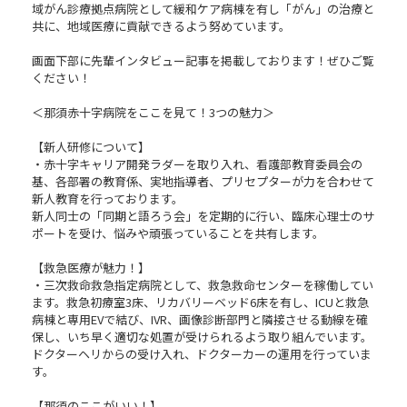
学できる貴重な機会です！ ／
域がん診療拠点病院として緩和ケア病棟を有し「がん」の治療と
共に、地域医療に貢献できるよう努めています。
＼ 普段入ることのできない 分娩室〜NICU、GCUとい
った命を守る現場を見て頂けます！ ／
画面下部に先輩インタビュー記事を掲載しております！ぜひご覧
ください！
皆さまのご参加を心よりお待ちしております！
＜那須赤十字病院をここを見て！3つの魅力＞
【新人研修について】
・赤十字キャリア開発ラダーを取り入れ、看護部教育委員会の
基、各部署の教育係、実地指導者、プリセプターが力を合わせて
新人教育を行っております。
新人同士の「同期と語ろう会」を定期的に行い、臨床心理士のサ
ポートを受け、悩みや頑張っていることを共有します。
【救急医療が魅力！】
・三次救命救急指定病院として、救急救命センターを稼働してい
ます。救急初療室3床、リカバリーベッド6床を有し、ICUと救急
病棟と専用EVで結び、IVR、画像診断部門と隣接させる動線を確
保し、いち早く適切な処置が受けられるよう取り組んでいます。
ドクターヘリからの受け入れ、ドクターカーの運用を行っていま
す。
【那須のここがいい！】