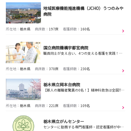
地域医療機能推進機構（JCHO）うつのみや
病院
所在地：
栃木県
病床数：
197床
看護師数：
160名
国立病院機構宇都宮病院
職員同士が支え合い、4つの支える看護を実践！ 地域医療の未来を支えていきます!!
所在地：
栃木県
病床数：
370床
看護師数：
230名
栃木県立岡本台病院
【新人の離職者驚異の0名！】精神科救急は全国TOPレベル/＜「やりがい」と「働きやすく続けやすい環境」を両立できる＞”ここでしかできない”精神科看護を提供中
所在地：
栃木県
病床数：
221床
看護師数：
109名
栃木県立がんセンター
センターに勤務する専門看護師・認定看護師が中心となって地域の医療職の方々と連携を図り、がん看護のレベルアップに大きく貢献しています。