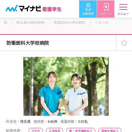
会員登録
ログイン
メニュー
埼玉県の病院検索
防衛医科大学校病院
先輩詳細
防衛医科大学校病院
所在地：
埼玉県
病床数：
646床
看護師数：
530名
制度待遇：
三交代
三次救急
寮・住宅補助あり
資格支援あり