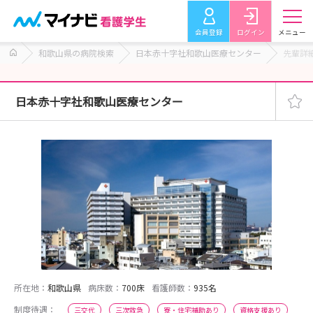
会員登録
ログイン
メニュー
和歌山県の病院検索
日本赤十字社和歌山医療センター
先輩詳
日本赤十字社和歌山医療センター
所在地：
和歌山県
病床数：
700床
看護師数：
935名
制度待遇：
三交代
三次救急
寮・住宅補助あり
資格支援あり