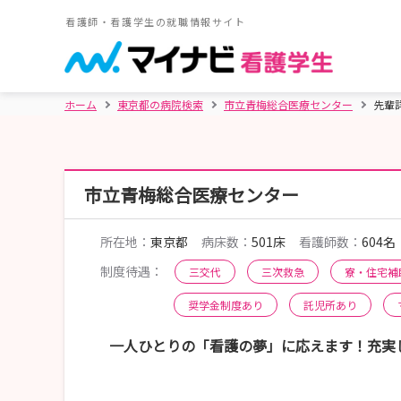
看護師・看護学生の就職情報サイト
ホーム
東京都の病院検索
市立青梅総合医療センター
先輩
市立青梅総合医療センター
所在地：
東京都
病床数：
501床
看護師数：
604名
制度待遇：
三交代
三次救急
寮・住宅補
奨学金制度あり
託児所あり
一人ひとりの「看護の夢」に応えます！充実し