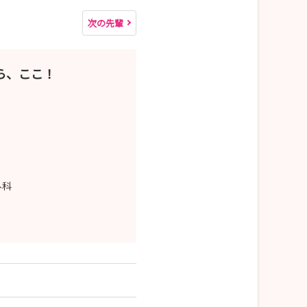
次の先輩
ら、ここ！
外科