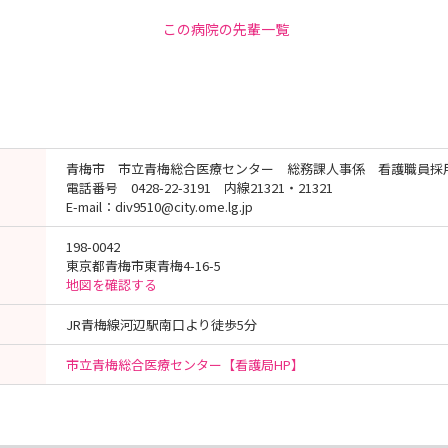
この病院の先輩一覧
青梅市 市立青梅総合医療センター 総務課人事係 看護職員採
電話番号 0428-22-3191 内線21321・21321
E-mail：div9510@city.ome.lg.jp
198-0042
東京都青梅市東青梅4-16-5
地図を確認する
JR青梅線河辺駅南口より徒歩5分
市立青梅総合医療センター【看護局HP】