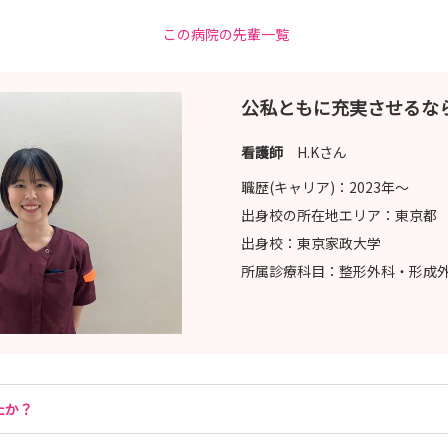
この病院の先輩一覧
公私ともに充実させるな
看護師
H.Kさん
職歴(キャリア)：
2023年〜
出身校の所在地エリア：
東京都
出身校：
東京家政大学
所属診療科目：
整形外科・形成
たか？