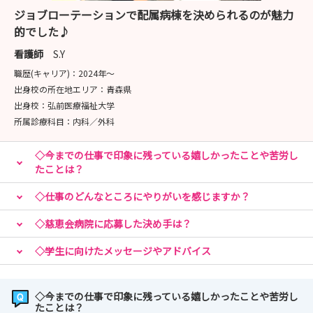
お申し込みは【説明会・見学会】ボタンよりお願いいたし
ジョブローテーションで配属病棟を決められるのが魅力
ます😊
的でした♪
※スムーズなご調整のために見学希望日は複数日お知らせ
いただきますようお願いいたします※
看護師
S.Y
職歴(キャリア)：
2024年〜
出身校の所在地エリア：
青森県
お気軽にお申し込みください✨皆様のご参加をお待ちして
出身校：
弘前医療福祉大学
おります♪
所属診療科目：
内科／外科
◇今までの仕事で印象に残っている嬉しかったことや苦労し
たことは？
🌈お気に入り登録お願いいたします🌈
◇仕事のどんなところにやりがいを感じますか？
◇慈恵会病院に応募した決め手は？
◇学生に向けたメッセージやアドバイス
◇今までの仕事で印象に残っている嬉しかったことや苦労し
たことは？