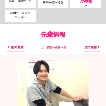
概要・採用データ
先輩情報
見学会/選考情報
説明会・見学会
クチコミ
青森慈恵会病院では、病院見学会を随時開催しております
⭐
先輩情報
見学会では就職セミナーや説明会では聞けなかったことや
実際に働く先輩看護師や病院の雰囲気を知ることが出来ま
す◎
前の先輩
次の先輩
この病院の先輩一覧
見学以外にも
◆病院の概要説明
◆ジョブローテーション制度について
◆教育制度・資格取得制度について などなど
学生の皆様が気になるポイントを詳しくご説明しておりま
す🌼
おひとりでもご友人との参加も可能です！