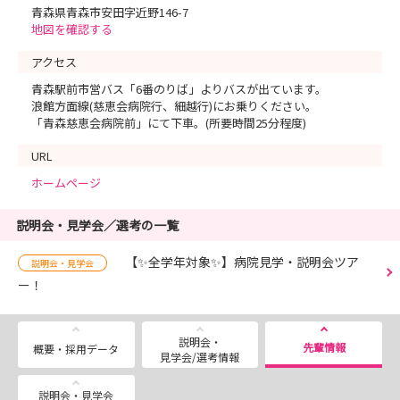
青森県青森市安田字近野146-7
地図を確認する
アクセス
青森駅前市営バス「6番のりば」よりバスが出ています。
浪館方面線(慈恵会病院行、細越行)にお乗りください。
「青森慈恵会病院前」にて下車。(所要時間25分程度)
URL
ホームページ
説明会・見学会／選考の一覧
【✨全学年対象✨】病院見学・説明会ツア
説明会・見学会
ー！
説明会・
先輩情報
概要・採用データ
見学会/選考情報
説明会・見学会