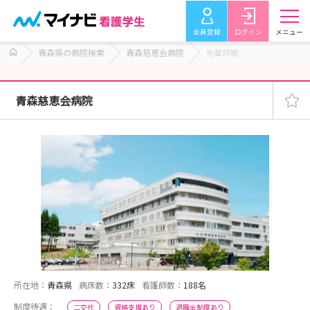
会員登録
ログイン
メニュー
青森県の病院検索
青森慈恵会病院
先輩詳細
青森慈恵会病院
所在地：
青森県
病床数：
332床
看護師数：
188名
制度待遇：
二交代
資格支援あり
退職金制度あり