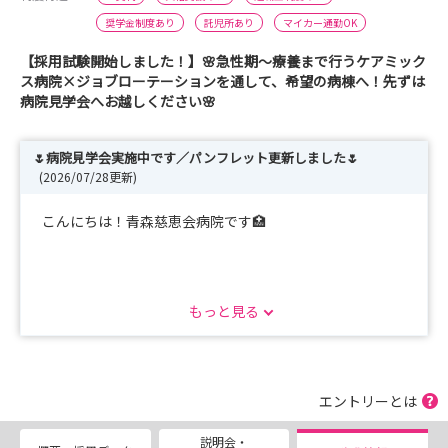
奨学金制度あり
託児所あり
マイカー通勤OK
【採用試験開始しました！】🌸急性期～療養まで行うケアミック
ス病院×ジョブローテーションを通して、希望の病棟へ！先ずは
病院見学会へお越しください🌸
🌷病院見学会実施中です／パンフレット更新しました🌷
(2026/07/28更新)
こんにちは！青森慈恵会病院です🏥
パンフレットを最新版に変更しました◎
もっと見る
今年入社した看護師の情報やインタビューも掲載していま
す！ぜひエントリーしてチェックしてみてくださいね🌷
エントリーとは
------------------------------------------------------------
説明会・
--------