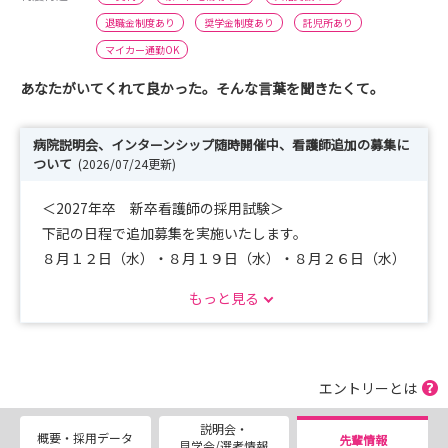
退職金制度あり
奨学金制度あり
託児所あり
マイカー通勤OK
あなたがいてくれて良かった。そんな言葉を聞きたくて。
病院説明会、インターンシップ随時開催中、看護師追加の募集に
ついて
(2026/07/24更新)
＜2027年卒 新卒看護師の採用試験＞
下記の日程で追加募集を実施いたします。
８月１２日（水）・８月１９日（水）・８月２６日（水）
もっと見る
＜インターンシップについて＞
令和8年度5月～令和８年9月までのインターンシップ日程
を更新しました!! 病院見学のみでも大歓迎です！！
2028年度以降に卒業予定の方、または既卒の方の病院説
エントリーとは
明会を募集しています♪♪
説明会・
インターンシップでは当施設の職場環境や、働く看護師の
概要・採用データ
先輩情報
見学会/選考情報