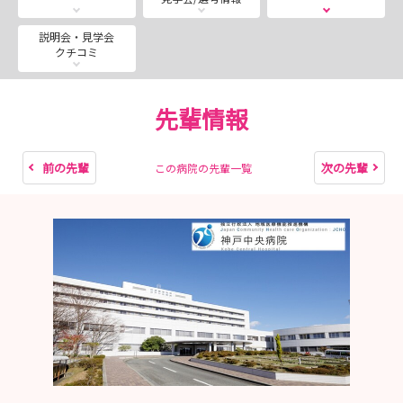
様子などを是非確認してみてください。
また看護師になんでも質問できるフリートーク時間も作っ
説明会・見学会
クチコミ
ていますので、
疑問に思うことや聞いてみたいなぁ～っと思うことがあれ
ばなんでもご質問ください。
先輩情報
みなさんのエントリーをお待ちしています。
前の先輩
次の先輩
この病院の先輩一覧