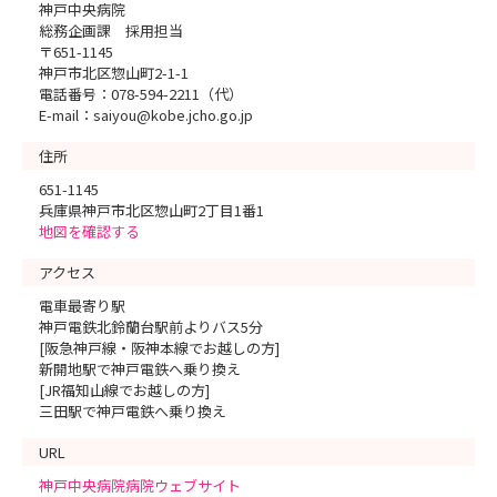
神戸中央病院
総務企画課 採用担当
〒651-1145
神戸市北区惣山町2-1-1
電話番号：078-594-2211（代）
E-mail：saiyou@kobe.jcho.go.jp
住所
651-1145
兵庫県神戸市北区惣山町2丁目1番1
地図を確認する
アクセス
電車最寄り駅
神戸電鉄北鈴蘭台駅前よりバス5分
[阪急神戸線・阪神本線でお越しの方]
新開地駅で神戸電鉄へ乗り換え
[JR福知山線でお越しの方]
三田駅で神戸電鉄へ乗り換え
URL
神戸中央病院病院ウェブサイト