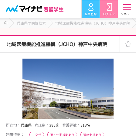
会員登録
ログイン
メニュー
兵庫県の病院検索
地域医療機能推進機構（JCHO）神戸中央病院
地域医療機能推進機構（JCHO）神戸中央病院
所在地：
兵庫県
病床数：
389床
看護師数：
318名
制度待遇：
二交代
寮・住宅補助あり
資格支援あり