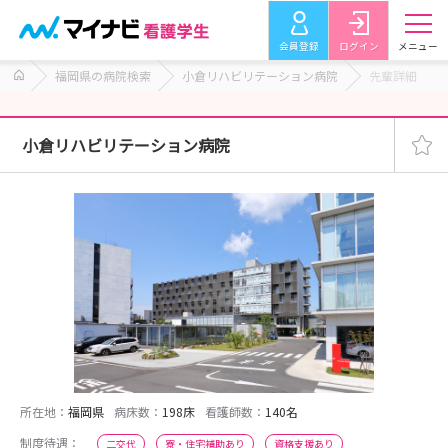
会員登録
ログイン
メニュー
福岡県の病院検索
小倉リハビリテーション病院
先輩詳細
小倉リハビリテーション病院
所在地：
福岡県
病床数：
198床
看護師数：
140名
制度待遇：
二交代
寮・住宅補助あり
資格支援あり