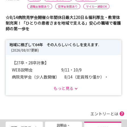
退職金制度あり
奨学金制度あり
マイカー通勤OK
☆8/14病院見学会開催☆年間休日最大120日＆福利厚生・教育体
制充実！「ひとりの患者さまを地域で支える」安心の職場で看護
師の第一歩を
地域に根ざして64年 その人らしいくらしを支えます.
(2026/08/07更新)
【27卒・28卒対象】
WEB説明会 9/11・10/9
病院見学会（少人数開催） 8/14（定員残り僅か）・
9/18・10/16
もっと見る
【27卒】
採用試験 8/21・9/25・10/23
エントリーとは
当法人は地域の急性期（救急）病院から紹介いただいた患
説明会・
者さんに、回復期から生活期のリハビリテーションを病