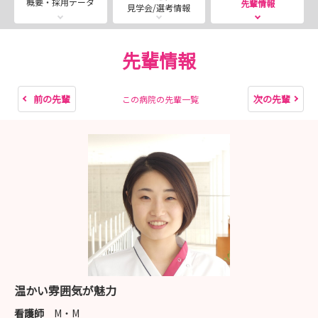
概要・採用データ
先輩情報
見学会/選考情報
院・老健・在宅と広範囲の分野で総合的なリハビリテーシ
ョンを提供しています。また、地域の診療所・介護保険事
業所・行政とも綿密な連携をとり、ひとりの患者さんを地
先輩情報
域全体で支えています
前の先輩
次の先輩
この病院の先輩一覧
【法人紹介】
・小倉リハビリテーション病院（回復期病棟158床・一
般病棟40床）
早期自立・安定した在宅生活へ向けて生活期までの
総合的リハビリテーションを提供
・介護老人保健施設 伸寿苑（120床）
在宅復帰の可能性を追求して生活期を支えるリハビ
リテーション施設
・共和会地域リハビリテーションセンター
温かい雰囲気が魅力
より安心により生き生きとした生活を目指し、在宅
看護師
M・M