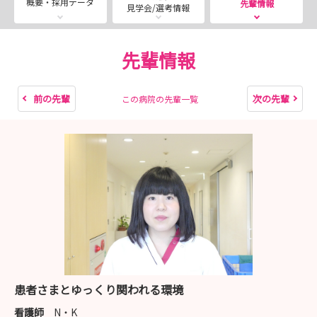
概要・採用データ
先輩情報
見学会/選考情報
院・老健・在宅と広範囲の分野で総合的なリハビリテーシ
ョンを提供しています。また、地域の診療所・介護保険事
業所・行政とも綿密な連携をとり、ひとりの患者さんを地
先輩情報
域全体で支えています
前の先輩
次の先輩
この病院の先輩一覧
【法人紹介】
・小倉リハビリテーション病院（回復期病棟158床・一
般病棟40床）
早期自立・安定した在宅生活へ向けて生活期までの
総合的リハビリテーションを提供
・介護老人保健施設 伸寿苑（120床）
在宅復帰の可能性を追求して生活期を支えるリハビ
リテーション施設
・共和会地域リハビリテーションセンター
患者さまとゆっくり関われる環境
より安心により生き生きとした生活を目指し、在宅
看護師
N・K