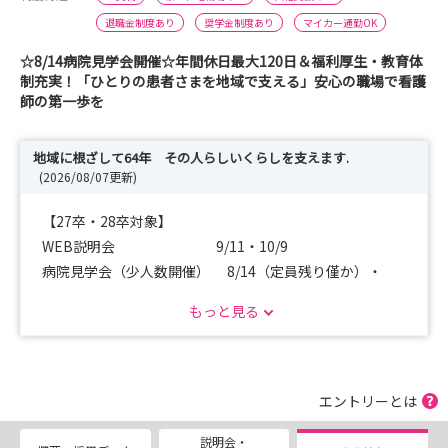
退職金制度あり
奨学金制度あり
マイカー通勤OK
☆8/14病院見学会開催☆年間休日最大120日＆福利厚生・教育体
制充実！「ひとりの患者さまを地域で支える」安心の職場で看護
師の第一歩を
地域に根ざして64年 その人らしいくらしを支えます.
(2026/08/07更新)
【27卒・28卒対象】
WEB説明会 9/11・10/9
病院見学会（少人数開催） 8/14（定員残り僅か）・
9/18・10/16
もっと見る
【27卒】
採用試験 8/21・9/25・10/23
エントリーとは
当法人は地域の急性期（救急）病院から紹介いただいた患
説明会・
者さんに、回復期から生活期のリハビリテーションを病