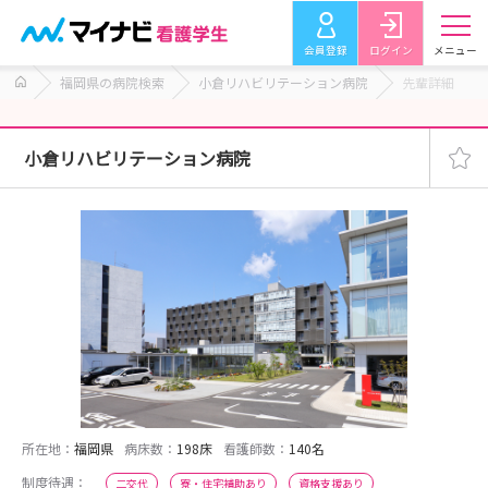
会員登録
ログイン
メニュー
福岡県の病院検索
小倉リハビリテーション病院
先輩詳細
小倉リハビリテーション病院
所在地：
福岡県
病床数：
198床
看護師数：
140名
制度待遇：
二交代
寮・住宅補助あり
資格支援あり