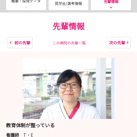
概要・採用データ
先輩情報
見学会/選考情報
院・老健・在宅と広範囲の分野で総合的なリハビリテーシ
ョンを提供しています。また、地域の診療所・介護保険事
業所・行政とも綿密な連携をとり、ひとりの患者さんを地
先輩情報
域全体で支えています
前の先輩
次の先輩
この病院の先輩一覧
【法人紹介】
・小倉リハビリテーション病院（回復期病棟158床・一
般病棟40床）
早期自立・安定した在宅生活へ向けて生活期までの
総合的リハビリテーションを提供
・介護老人保健施設 伸寿苑（120床）
在宅復帰の可能性を追求して生活期を支えるリハビ
リテーション施設
・共和会地域リハビリテーションセンター
教育体制が整っている
より安心により生き生きとした生活を目指し、在宅
看護師
T・E