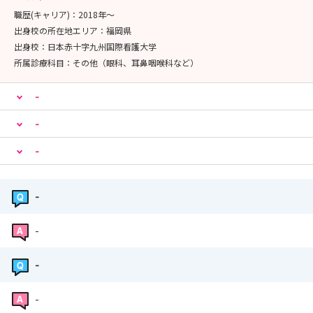
ケアサービスを越えた地域リハ活動の拠点
職歴(キャリア)：
2018年〜
出身校の所在地エリア：
福岡県
出身校：
日本赤十字九州国際看護大学
所属診療科目：
その他（眼科、耳鼻咽喉科など）
-
-
-
-
-
-
-