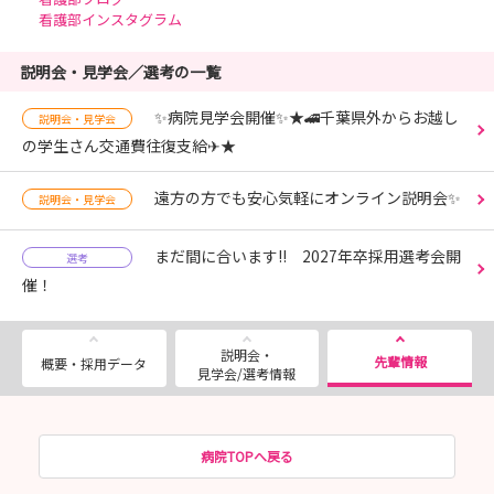
看護部インスタグラム
説明会・見学会／選考の一覧
✨病院見学会開催✨★🚄千葉県外からお越し
説明会・見学会
の学生さん交通費往復支給✈★
遠方の方でも安心気軽にオンライン説明会✨
説明会・見学会
まだ間に合います!! 2027年卒採用選考会開
選考
催！
説明会・
先輩情報
概要・採用データ
見学会/選考情報
病院TOPへ戻る