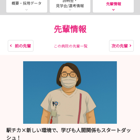
説明会・
遠方の方はWEB（Zoom使用）対応可能です。
概要・採用データ
先輩情報
見学会/選考情報
先輩情報
前の先輩
次の先輩
この病院の先輩一覧
駅チカ×新しい環境で、学びも人間関係もスタートダッ
シュ！