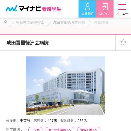
会員登録
ログイン
メニュー
千葉県の病院検索
成田富里徳洲会病院
先輩詳細
成田富里徳洲会病院
所在地：
千葉県
病床数：
407床
看護師数：
235名
制度待遇：
二交代
寮・住宅補助あり
資格支援あり