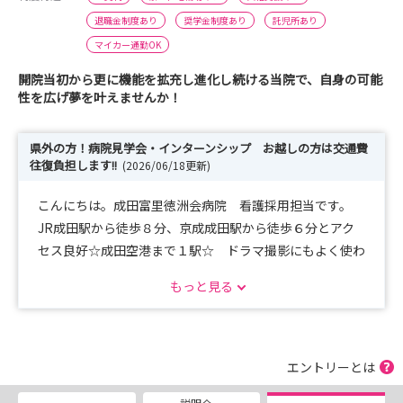
退職金制度あり
奨学金制度あり
託児所あり
マイカー通勤OK
開院当初から更に機能を拡充し進化し続ける当院で、自身の可能
性を広げ夢を叶えませんか！
県外の方！病院見学会・インターンシップ お越しの方は交通費
往復負担します!!
(2026/06/18更新)
こんにちは。成田富里徳洲会病院 看護採用担当です。
JR成田駅から徒歩８分、京成成田駅から徒歩６分とアク
セス良好☆成田空港まで１駅☆ ドラマ撮影にもよく使わ
れています♪
もっと見る
千葉県外の方は、電車代、バス代、新幹線代、飛行機代
（LCCに限る）、車でお越しの方はガソリン代 往復交通
費負担致します。
エントリーとは
お気軽にお問い合わせください。