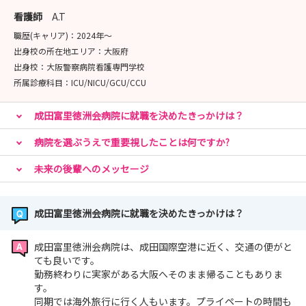
看護師
A.T
職歴(キャリア)：
2024年〜
出身校の所在地エリア：
大阪府
出身校：
大阪警察病院看護専門学校
所属診療科目：
ICU/NICU/GCU/CCU
成田富里徳洲会病院に就職を決めたきっかけは？
病院を選ぶうえで重要視したことは何ですか?
未来の後輩へのメッセージ
成田富里徳洲会病院に就職を決めたきっかけは？
成田富里徳洲会病院は、成田国際空港に近く、交通の便がと
ても良いです。
勤務終わりに実家がある大阪へそのまま帰ることもありま
す。
同期では海外旅行に行く人もいます。プライペートの時間も