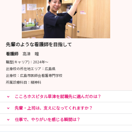
先輩のような看護師を目指して
看護師
高津 瞳
職歴(キャリア)：
2024年〜
出身校の所在地エリア：
広島県
出身校：
広島市医師会看護専門学校
所属診療科目：
精神科
こころホスピタル草津を就職先に選んだのは？
先輩・上司は、支えになってくれますか？
仕事で、やりがいを感じる瞬間は？