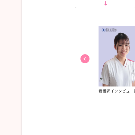
院棟＆既存棟
看護師インタビュー