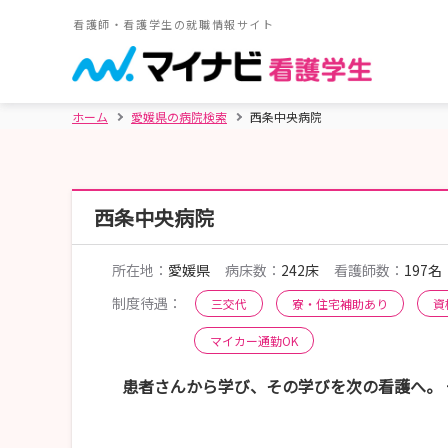
看護師・看護学生の就職情報サイト
ホーム
愛媛県の病院検索
西条中央病院
西条中央病院
所在地：
愛媛県
病床数：
242床
看護師数：
197名
制度待遇：
三交代
寮・住宅補助あり
資
マイカー通勤OK
患者さんから学び、その学びを次の看護へ。