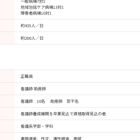
一般病棟7対1
地域包括ケア病棟13対1
障害者病棟10対1
約435人／日
約200人／日
正職員
看護師 助産師
看護師 10名 助産師 若干名
看護師養成機関を卒業見込で資格取得見込の者
看護系学部・学科
書類選考、作文、適性検査、面接