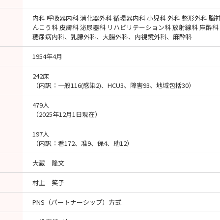
内科 呼吸器内科 消化器外科 循環器内科 小児科 外科 整形外科 脳
んこう科 皮膚科 泌尿器科 リハビリテーション科 放射線科 麻酔科
糖尿病内科、乳腺外科、大腸外科、内視鏡外科、麻酔科
1954年4月
242床
（内訳：一般116(感染2)、HCU3、障害93、地域包括30）
479人
（2025年12月1日現在）
197人
（内訳：看172、准9、保4、助12）
大蔵 隆文
村上 笑子
PNS（パートナーシップ）方式