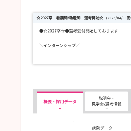
☆2027卒 看護師/助産師 選考開始☆
(2026/04/03更
●☆2027卒☆●選考受付開始しております
＼インターンシップ／
受け付けておりますので、お気軽にお申し込みく
説明会・
概要・採用データ
見学会/選考情報
病院データ