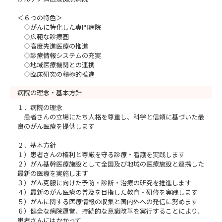
＜６つの特色＞
◇がんに特化した専門病院
◇広範な診療圏
◇高度先進医療の推進
◇診療情報システムの充実
◇地域医療機関との連携
◇臨床研究の積極的推進
病院の理念・基本方針
１．病院の理念
患者さんの立場にたち人格を尊重し、科学と信頼に基づいた最
良のがん医療を提供します
２．基本方針
１）患者さんの権利と尊厳を守る診療・看護を実践します
２）がん基幹医療施設として全国及び地域の医療施設と連携した
最新の医療を実施します
３）がん克服に向けた予防・診断・治療の研究を推進します
４）最新のがん医療の普及を目指した教育・研修を実践します
５）がんに関する医療情報の収集と国内外への発信に努めます
６）健全な病院運営、持続的な意識改革を実行することにより、
患者さんにはかかって