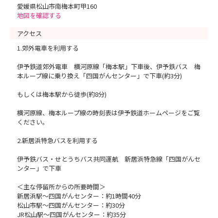
愛媛県松山市南梅本町甲160
地図を確認する
アクセス
1.郊外電車を利用する
伊予鉄道郊外電車 横河原線「梅本駅」下車後、伊予鉄バス 梅
本ループ線に乗り換え「四国がんセンター」で下車(約3分)
もしくは梅本駅から徒歩(約8分)
横河原線、梅本ループ線の時刻表は伊予鉄道ホームページをご覧
ください。
2.新居浜特急バスを利用する
伊予鉄バス・せとうちバス共同運航 新居浜特急線「四国がんセ
ンター」で下車
＜主な停留所からの所要時間＞
新居浜駅～四国がんセンター：約1時間40分
松山市駅～四国がんセンター：約30分
JR松山駅～四国がんセンター：約35分