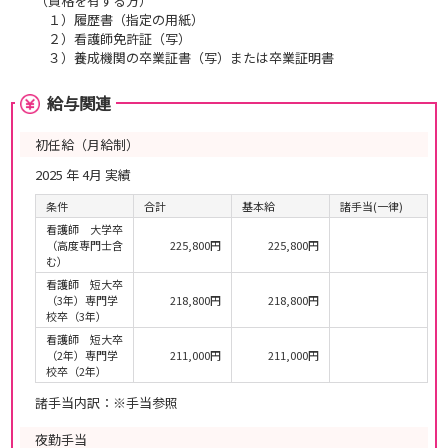
（資格を有する方）
１）履歴書（指定の用紙）
２）看護師免許証（写）
３）養成機関の卒業証書（写）または卒業証明書
給与関連
初任給（月給制）
2025 年 4月 実績
条件
合計
基本給
諸手当(一律)
看護師 大学卒
（高度専門士含
225,800円
225,800円
む）
看護師 短大卒
（3年）専門学
218,800円
218,800円
校卒（3年）
看護師 短大卒
（2年）専門学
211,000円
211,000円
校卒（2年）
諸手当内訳：※手当参照
夜勤手当