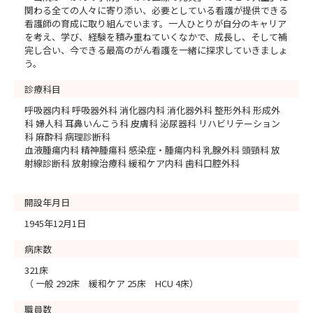
関わる全ての人々に寄り添い、必要としている看護が提供できる
看護師の育成に取り組んでいます。一人ひとりが自分のキャリア
を考え、学び、経験を積み重ねていくなかで、成長し、そして補
完し合い、今できる最高のがん看護を一緒に探求していきましょ
う。
診療科目
呼吸器内科 呼吸器外科 消化器内科 消化器外科 整形外科 形成外
科 婦人科 耳鼻いんこう科 皮膚科 泌尿器科 リハビリテーション
科 麻酔科 病理診断科
血液腫瘍内科 精神腫瘍科 感染症・腫瘍内科 乳腺外科 頭頸科 放
射線診断科 放射線治療科 緩和ケア内科 歯科口腔外科
開設年月日
1945年12月1日
病床数
321床
（ 一般 292床 緩和ケア 25床 HCU 4床）
職員数