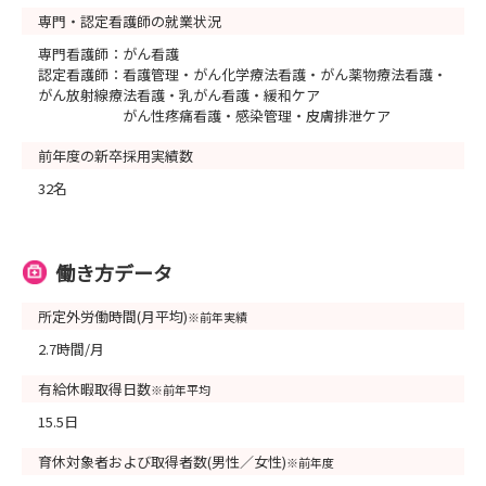
専門・認定看護師の就業状況
専門看護師：がん看護
認定看護師：看護管理・がん化学療法看護・がん薬物療法看護・
がん放射線療法看護・乳がん看護・緩和ケア
がん性疼痛看護・感染管理・皮膚排泄ケア
前年度の新卒採用実績数
32名
働き方データ
所定外労働時間(月平均)
※前年実績
2.7時間/月
有給休暇取得日数
※前年平均
15.5日
育休対象者および取得者数(男性／女性)
※前年度