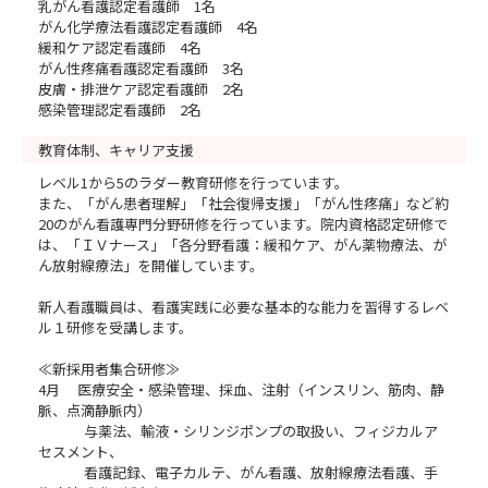
乳がん看護認定看護師 1名
がん化学療法看護認定看護師 4名
緩和ケア認定看護師 4名
がん性疼痛看護認定看護師 3名
皮膚・排泄ケア認定看護師 2名
感染管理認定看護師 2名
教育体制、キャリア支援
レベル1から5のラダー教育研修を行っています。
また、「がん患者理解」「社会復帰支援」「がん性疼痛」など約
20のがん看護専門分野研修を行っています。院内資格認定研修で
は、「ＩＶナース」「各分野看護：緩和ケア、がん薬物療法、が
ん放射線療法」を開催しています。
新人看護職員は、看護実践に必要な基本的な能力を習得するレベ
ル１研修を受講します。
≪新採用者集合研修≫
4月 医療安全・感染管理、採血、注射（インスリン、筋肉、静
脈、点滴静脈内）
与薬法、輸液・シリンジポンプの取扱い、フィジカルア
セスメント、
看護記録、電子カルテ、がん看護、放射線療法看護、手