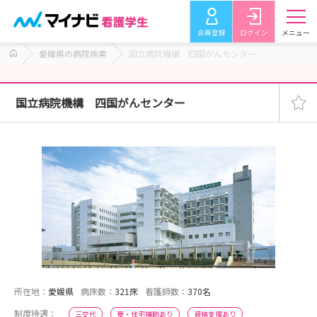
会員登録
ログイン
メニュー
愛媛県の病院検索
国立病院機構 四国がんセンター
国立病院機構 四国がんセンター
所在地：
愛媛県
病床数：
321床
看護師数：
370名
制度待遇：
三交代
寮・住宅補助あり
資格支援あり