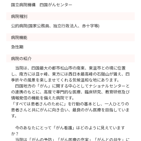
国立病院機構 四国がんセンター
病院種別
公的病院(国家公務員、独立行政法人、赤十字等)
病院機能
急性期
病院の紹介
当院は、四国最大の都市松山市の南東、東温市との境に位置
し、南方には皿ヶ峰、東方には西日本最高峰の石鎚山が聳え、四
季折々の風景を楽しませてくれる気候温和な地にあります。
四国地方の「がん」に関する中心としてナショナルセンターと
の連携のもとに、高度で専門的な医療、臨床研究、教育研修及び
情報発信の機能を備えた病院です。
「すべては患者さんのために」を行動の基本とし、一人ひとりの
患者さんと共にがんに向き合い、最良のがん医療を目指していま
す。
今のあなたにとって「がん看護」はどのように見えています
か？
当院は「がんの予防」「がん医療の充実」「がんとの共生」に