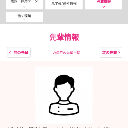
概要・採用データ
先輩情報
見学会/選考情報
各部署の新入職員全員で、社会人マナーの研修も行ってい
ます☆
働く環境
外部から講師をお招きし、病院勤務のみでは経験できない
社会人としてのマナーや、新入職員としての仕事の進め方
先輩情報
などを学べます！
また各部署との繋がりも増え、より一層仕事のしやすい環
境を作ることができます♪
前の先輩
次の先輩
この病院の先輩一覧
■寮制度完備！
いずみ記念病院は借り上げ寮制度！
住みたい街ランキング1位（2024年）の北千住駅周辺や
下町の風情と現代的な生活を両立できる西新井大師周辺
近くに川や土手沿いがあり、都内にいながらも自然を感じ
られる病院周辺など
人気なエリアからお好きな物件をお選びいただけます♪
■変化していくライフステージに合わせられます！