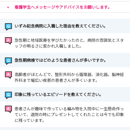
看護学生へメッセージやアドバイスをお願いします。
＊病院見学会を実施しております＊
特に日程の指定はございません☆自分の予定に合わせて見
いずみ記念病院に入職した理由を教えてください。
学が可能です！
また所要時間は1時間程度なのでプライベートもしっかり
急性期と地域医療を学びたかったのと、病院の雰囲気とスタ
確保できます。
ッフの明るさに惹かれ入職しました。
現場の雰囲気や先輩の姿を見てみませんか？
当日は看護部長がマンツーマンでご案内！聞きづらいこと
急性期病棟ではどのような患者さんが多いですか。
もどんどん聞いてください♪
高齢者がほとんどで、整形外科から循環器、消化器。脳神経
外科まで幅広い疾患の患者さんが多くいます。
予約フォームからご応募お待ちしております！
印象に残っているエピソードを教えてください。
患者さんが趣味で作っている編み物を入院中に一生懸命作っ
ていて、退院の時にプレゼントしてくれたことは今でも印象
に残っています。