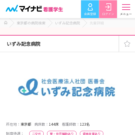
会員登録
ログイン
メニュー
東京都の病院検索
いずみ記念病院
先輩詳細
いずみ記念病院
所在地：
東京都
病床数：
144床
看護師数：
123名
制度待遇：
二交代
寮・住宅補助あり
資格支援あり