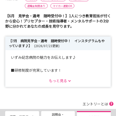
退職金制度あり
マイカー通勤OK
【6月 見学会・選考 随時受付中！】1人につき教育担当が付く
から安心！プリセプター・技術指導者・メンタルサポートの3分
野に分かれてあなたの成長を見守ります。
【7月 病院見学会・選考 随時受付中！ インスタグラムもや
っています♪】
(2026/07/23更新)
いずみ記念病院の魅力をお伝えします♪
■研修制度が充実しています！
4月に入職後、集合教育として新人研修などを終えたあと
もっと見る
に病棟へ配属されます。
配属後も分散教育を行い、各部署の特色に合わせた研修を
計画し実施。
【ゆっくり育てる・支える教育】を基本とし、一人一人の
エントリーとは
成長ペースに合わせて指導を行っているので安心♪
説明会・
《いずみ記念病院の研修はここが違う！》