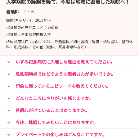
病院全体で【自分や家族・大切な人を大切に】という考え
大学病院の経験を経て、今度は地域に密着した病院へ！
を持っています。
看護師
T・K
産休育休制度や時短勤務を利用し、変化していくライフス
職歴(キャリア)：
2019年〜
テージに合わせて
出身校の所在地エリア：
東京都
働き方を変えていけるのも大きなポイント☆
出身校：
日本保健医療大学
年間公休120日とお休みも充実！
所属診療科目：
内科／外科／呼吸器科／消化器科／腎臓・泌尿器科／整形外
科・形成外科／その他（眼科、耳鼻咽喉科など）
■様々な経験を積むことができる！
いずみ記念病院に入職した理由を教えてください。
病棟勤務だけでなく、外来や訪問看護など様々な部署で働
くことができます！
急性期病棟ではどのような患者さんが多いですか。
新卒の場合基礎の取得の為、最初は病棟勤務に配属となり
ますが、ゆくゆくは異動の希望をだすことができます。
印象に残っているエピソードを教えてください。
いずみ記念病院内でスキルアップも望めますよ♪
どんなところにやりがいを感じますか。
■Instagramもやっています♪
普段心がけていることはありますか。
看護師の1日や研修の様子など様々な写真や動画を掲載中
今後、挑戦してみたいことはありますか。
です☆
「いずみ記念病院」で検索してみてください♪
プライベートでの楽しみはどんなことですか。