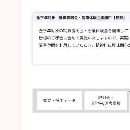
全学年対象 就職説明会・看護体験会実施中【随時】
全学年対象の就職説明会・看護体験会を開催して
皆様のご都合に合せて実施いたしますので、実際
夏季休暇を利用していただき、精神科に興味関心
（交通費上限１万円までお渡ししております。）
27卒選考会も引き続き随時実施しておりますので
学生の皆さまのご都合に合わせて開催いたします
職員一同お待ちしております。
説明会・
概要・採用データ
ご不明な点はお気軽にお問合せください。
見学会/選考情報
よろしくお願いいたします。
陽和病院 看護部 砂道大介