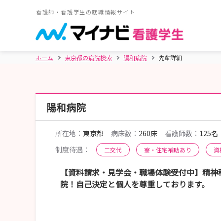
看護師・看護学生の就職情報サイト
ホーム
東京都の病院検索
陽和病院
先輩詳細
陽和病院
所在地：
東京都
病床数：
260床
看護師数：
125名
制度待遇：
二交代
寮・住宅補助あり
資
【資料請求・見学会・職場体験受付中】精神
院！自己決定と個人を尊重しております。