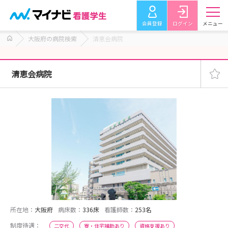
会員登録
ログイン
メニュー
大阪府の病院検索
清恵会病院
清恵会病院
所在地：
大阪府
病床数：
336床
看護師数：
253名
制度待遇：
二交代
寮・住宅補助あり
資格支援あり