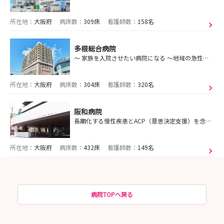
所在地：
大阪府
病床数：
309床
看護師数：
158名
多根総合病院
～ 家族を入院させたい病院になる ～地域の急性期医療を担う中核病院として、地域に愛され信頼される存在でありたい
所在地：
大阪府
病床数：
304床
看護師数：
320名
阪和病院
長期化する慢性疾患とACP（意思決定支援）を念頭に置いた終末期医療を担う医療療養型病院！
所在地：
大阪府
病床数：
432床
看護師数：
149名
病院TOPへ戻る