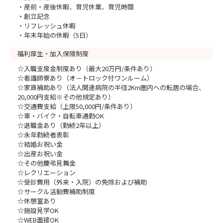
・産前・産後休暇、育児休業、育児時間
・創立記念
・リフレッシュ休暇
・年末年始の休暇（5日）
福利厚生・加入保険制度
☆入職支度金制度あり（最大20万円/条件あり）
☆看護師寮あり（オ－トロック付ワンルーム）
☆家賃補助あり（法人関連病院の半径2Km圏内への転居の場合、
20,000円支給※その他規定あり）
☆交通費支給（上限50,000円/条件あり）
☆車・バイク・自転車通勤OK
☆退職金あり（勤続2年以上）
☆永年勤続者表彰
☆結婚お祝い金
☆出産お祝い金
☆その他慶弔見舞金
☆レクリエーション
☆受診費用（外来・入院）の免除および補助
☆サークル活動費補助制度
☆休憩室あり
☆施設見学OK
☆WEB面接OK