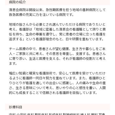
病院の紹介
清恵会病院は開設以来、急性期医療を担う地域の基幹病院として
救急医療の充実に力を注いでいる病院です。
地域の皆さんから必要とされ選んでいただける病院でありたいと
考え、看護部は「地域に密着した清恵会の看護職として誇りと責
任を持ち、生命の尊厳を遵守し、常に患者の立場に立った看護を
追求する」という看護部理念のもと、日々研鑽を重ねています。
チーム医療の中で、患者さんが望む健康、生き方や暮らしをご本
人・ご家族と共に考え、その意思を尊重し、支援する。患者さん
に寄り添い、生活と医療を支える、それが看護師の役割だと考え
ます。
幅広い知識と確実な看護技術で、安心して医療を受けていただけ
るように看護師一同日々努力を重ねています。また、看護師ひと
りひとりが看護を通しての出会いに感謝し、人の痛みや生命の重
さ、生きる意味について考え、思いやりの心と感性を養い、人間
的にも成長することで信頼される看護師を目指しています。
診療科目
内科 小児科 外科 整形外科 形成外科 脳神経外科 婦人科 眼科 耳鼻