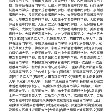
看護専門学校、岸和田市医師会看護専門学校、久米田看護専門学
校、錦秀会看護専門学校、近畿大学附属看護専門学校、行岡医学
技術専門学校、香里ケ丘看護専門学校、堺看護専門学校、泉州看
護専門学校、泉南医師会看護専門学校、大阪警察病院看護専門学
校、大阪市立看護専門学校、大阪赤十字看護専門学校、大阪府医
師会看護専門学校、大阪府立公衆衛生専門学校、大阪保健福祉専
門学校、大阪労災看護専門学校、南大阪看護専門学校、美原看護
専門学校、大阪暁光高等学校、アナン学園高等学校、太成学院大
学[兵庫県]兵庫県立大学、兵庫医療大学、園田学園女子大学、西
神看護専門学校、平成淡路看護専門学校[京都府]京都橘大学、京
都光華女子大学、佛教大学、京都府医師会看護専門学校[奈良県]
白鳳短期大学、奈良学園大学、阪奈中央看護専門学校、大和高田
市立看護専門学校、奈良県医師会看護専門学校、奈良県病院協会
看護専門学校、奈良県立病院機構看護専門学校[和歌山県]和歌山
看護専門学校、和歌山県立南紀高等学校[三重県]桑名医師会立桑
名看護専門学校【その他】[北海道]函館厚生院看護専門学校[岩手
県]岩手県立大学[福島県]太田看護専門学校[埼玉県]日本保健医療
大学[東京都]東邦大学[千葉県]市原看護専門学校[長野県]長野県立
木曽看護専門学校[石川県]金沢医療技術専門学校[岡山県]川崎医
療短期大学、山陽学園大学、岡山赤十字看護専門学校[広島県]日
本赤十字広島看護大学、広島文化学園大学、広島国際大学、広島
市立看護専門学校[島根県]鳥取県立倉吉総合看護専門学校[山口
県]東亜大学附属看護専門学校[高知県]高知学園短期大学[愛媛県]
愛媛県立医療技術短期大学[大分県]吉用学園柳ヶ浦高等学校[福岡