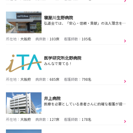
寝屋川生野病院
弘道会では、「安心・信頼・貢献」の法人理念を掲げ、地域の方々へ高度な医療を提供しています。
所在地：
大阪府
病床数：
103床
看護師数：
105名
医学研究所北野病院
みんなで育てる！
所在地：
大阪府
病床数：
685床
看護師数：
798名
井上病院
医療を必要としている患者さんに的確な看護が提供できる力が身につく仕事環境！「ワークライフバランス」を重視した”働く自分・生活を楽しむ自分づくり”を大切にします
所在地：
大阪府
病床数：
127床
看護師数：
178名