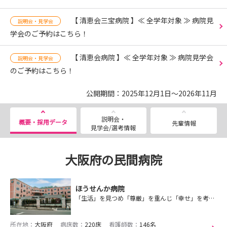
【 清恵会三宝病院 】≪ 全学年対象 ≫ 病院見
説明会・見学会
学会のご予約はこちら！
【 清恵会病院 】≪ 全学年対象 ≫ 病院見学会
説明会・見学会
のご予約はこちら！
公開期間：2025年12月1日～2026年11月
説明会・
概要・採用データ
先輩情報
見学会/選考情報
大阪府の民間病院
ほうせんか病院
「生活」を見つめ「尊厳」を重んじ「幸せ」を考えるパリアティブ・ケア病院です！
所在地：
大阪府
病床数：
220床
看護師数：
146名