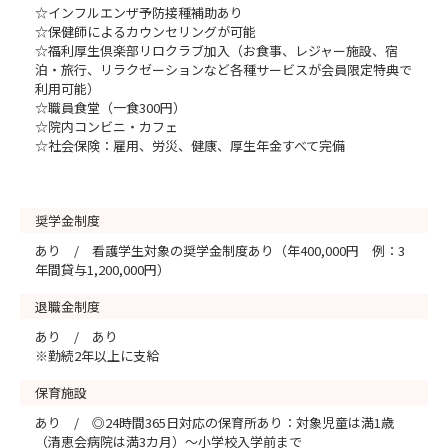
☆インフルエンザ予防接種補助あり
☆保健師によるカウンセリングが可能
☆福利厚生倶楽部リロクラブ加入（お食事、レジャー施設、宿
泊・旅行、リラクゼーションなど各種サービスが会員限定特典で
利用可能）
☆職員食堂（一食300円）
☆院内コンビニ・カフェ
☆社会保険：雇用、労災、健康、厚生年金すべて完備
奨学金制度
あり / 看護学生対象の奨学金制度あり（年400,000円 例：3
年間貸与1,200,000円）
退職金制度
あり / あり
※勤続2年以上に支給
保育施設
あり / ◎24時間365日対応の保育所あり：対象児童は満1歳
（清恵会病院は満3カ月）～小学校入学前まで