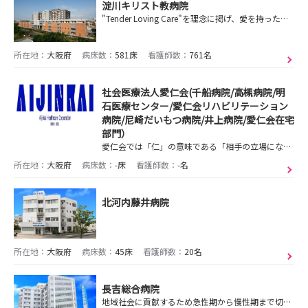
淀川キリスト教病院
"Tender Loving Care"を理念に掲げ、愛を持った看護を大切にしています。
所在地：
大阪府
病床数：
581床
看護師数：
761名
社会医療法人愛仁会(千船病院/高槻病院/明
石医療センター/愛仁会リハビリテーション
病院/尼崎だいもつ病院/井上病院/愛仁会在宅
部門）
愛仁会では「仁」の意味である「相手の立場になる愛」を基盤に「患者さまの立場を尊重した看護実践」を理念にしています。
所在地：
大阪府
病床数：
-床
看護師数：
-名
北河内藤井病院
所在地：
大阪府
病床数：
45床
看護師数：
20名
長吉総合病院
地域社会に貢献するため急性期から慢性期まで切れ目のない医療・介護が提供できる病院です。職員のワークライフバランスを大事にし、休暇の取りやすい職場です。