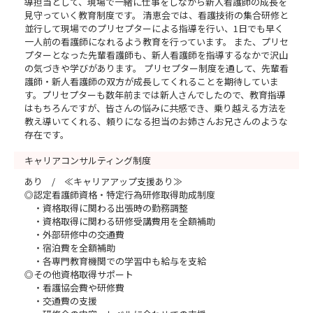
導担当として、現場で一緒に仕事をしながら新人看護師の成長を
見守っていく教育制度です。 清恵会では、看護技術の集合研修と
並行して現場でのプリセプターによる指導を行い、1日でも早く
一人前の看護師になれるよう教育を行っています。 また、プリセ
プターとなった先輩看護師も、新人看護師を指導するなかで沢山
の気づきや学びがあります。 プリセプター制度を通して、先輩看
護師・新人看護師の双方が成長してくれることを期待していま
す。プリセプターも数年前までは新人さんでしたので、教育指導
はもちろんですが、皆さんの悩みに共感でき、乗り越える方法を
教え導いてくれる、頼りになる担当のお姉さんお兄さんのような
存在です。
キャリアコンサルティング制度
あり / ≪キャリアアップ支援あり≫
◎認定看護師資格・特定行為研修取得助成制度
・資格取得に関わる出張時の勤務調整
・資格取得に関わる研修受講費用を全額補助
・外部研修中の交通費
・宿泊費を全額補助
・各専門教育機関での学習中も給与を支給
◎その他資格取得サポート
・看護協会費や研修費
・交通費の支援