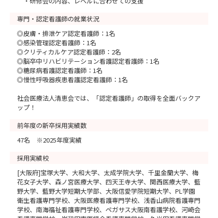
・研修会の内容、レベルに合わせての支援
専門・認定看護師の就業状況
◎皮膚・排泄ケア認定看護師：1名
◎感染管理認定看護師：1名
◎クリティカルケア認定看護師：2名
◎脳卒中リハビリテーション看護認定看護師：1名
◎糖尿病看護認定看護師：1名
◎慢性呼吸器疾患看護認定看護師：1名
社会医療法人清恵会では、「認定看護師」の取得を全面バックア
ップ！
前年度の新卒採用実績数
47名 ※2025年度実績
採用実績校
[大阪府]宝塚大学、大和大学、太成学院大学、千里金蘭大学、梅
花女子大学、森ノ宮医療大学、四天王寺大学、関西医療大学、藍
野大学、藍野大学短期大学部、大阪信愛学院短期大学、PL学園
衛生看護専門学校、大阪医療看護専門学校、浅香山病院看護専門
学校、南海福祉看護専門学校、ペガサス大阪南看護学校、河崎会