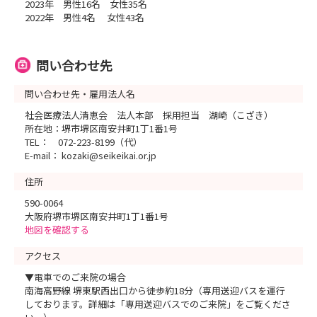
2023年 男性16名 女性35名
2022年 男性4名 女性43名
問い合わせ先
問い合わせ先・雇用法人名
社会医療法人清恵会 法人本部 採用担当 湖崎（こざき）
所在地：堺市堺区南安井町1丁1番1号
TEL： 072-223-8199（代）
E-mail： kozaki@seikeikai.or.jp
住所
590-0064
大阪府堺市堺区南安井町1丁1番1号
地図を確認する
アクセス
▼電車でのご来院の場合
南海高野線 堺東駅西出口から徒歩約18分（専用送迎バスを運行
しております。詳細は「専用送迎バスでのご来院」をご覧くださ