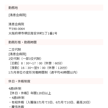
勤務地
[清恵会病院]
清恵会病院
〒590-0064
大阪府堺市堺区南安井町1丁1番1号
勤務形態・勤務時間
二交代制
[清恵会病院]
2交代制（一部3交代制）
［日勤］8：30～17：00（休憩：60分）
［夜勤］16：30～翌9：00（休憩：120分）
1カ月単位の変形労働時間制（週平均40時間以内）
休日・休暇制度
4週8休制
【休日・休暇】年間120日以上
・4週8休制
・有給休暇（入職後3カ月で3日、6カ月で10日、最高20日）
・慶弔休暇