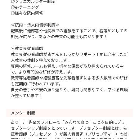
◎クリニカルラダー制度
◎e-ラーニング
◎様々な院内研修
≪院内・法人内留学制度≫
配属後に他部署や他病棟での経験をすることで、看護師としての
知見が広がり、あなたの未来の可能性も広がります！
＊教育専従看護師
教育専従の看護師が皆さんをしっかりサポート！更に充実した新
人教育の体制を整えております！
専用の研修ルームも備え、様々な備品が取り揃えられている中
で、より専門的な研修が行えます。
教育専従看護師や経験豊富な先輩看護師による少人数制での研修
も定期的に行われています。
自分の苦手や不安の振り返りや、疑問も聞きやすく、学べる環境
が整っています！
メンター制度
あり / 先輩のフォローで「みんなで育つ」ことを目的にプリ
セプターシップ制度をとっています。プリセプター制度とは、先
輩看護師（プリセプター）が新人看護師（プリセプティー）の指