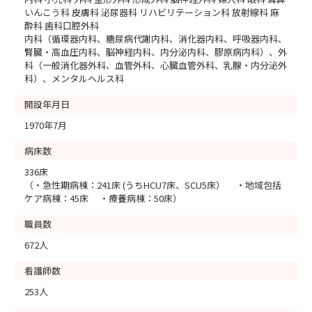
いんこう科 皮膚科 泌尿器科 リハビリテーション科 放射線科 麻
酔科 歯科口腔外科
内科（循環器内科、糖尿病代謝内科、消化器内科、呼吸器内科、
腎臓・高血圧内科、脳神経内科、内分泌内科、膠原病内科）、外
科（一般消化器外科、血管外科、心臓血管外科、乳腺・内分泌外
科）、メンタルヘルス科
開設年月日
1970年7月
病床数
336床
（・急性期病棟：241床 (うちHCU7床、SCU5床） ・地域包括
ケア病棟：45床 ・療養病棟：50床）
職員数
672人
看護師数
253人