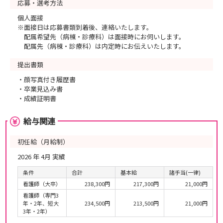
応募・選考方法
個人面接
※面接日は応募書類到着後、連絡いたします。
配属希望先（病棟・診療科）は面接時にお伺いします。
配属先（病棟・診療科）は内定時にお伝えいたします。
提出書類
・顔写真付き履歴書
・卒業見込み書
・成績証明書
給与関連
初任給（月給制）
2026 年 4月 実績
条件
合計
基本給
諸手当(一律)
看護師（大卒）
238,300円
217,300円
21,000円
看護師（専門3
年・2年、短大
234,500円
213,500円
21,000円
3年・2年）