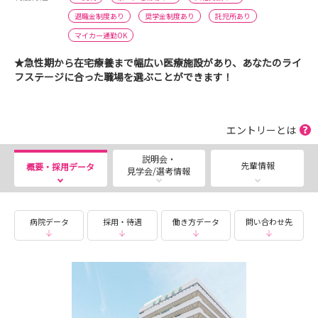
退職金制度あり
奨学金制度あり
託児所あり
マイカー通勤OK
★急性期から在宅療養まで幅広い医療施設があり、あなたのライ
フステージに合った職場を選ぶことができます！
エントリーとは
説明会・
先輩情報
概要・採用データ
見学会/選考情報
病院データ
採用・待遇
働き方データ
問い合わせ先