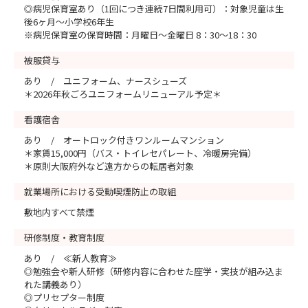
◎病児保育室あり（1回につき連続7日間利用可）：対象児童は生
後6ヶ月～小学校6年生
※病児保育室の保育時間：月曜日～金曜日 8：30～18：30
被服貸与
あり / ユニフォーム、ナースシューズ
＊2026年秋ごろユニフォームリニューアル予定＊
看護宿舎
あり / オートロック付きワンルームマンション
＊家賃15,000円（バス・トイレセパレート、冷暖房完備）
＊原則大阪府外など遠方からの転居者対象
就業場所における受動喫煙防止の取組
敷地内すべて禁煙
研修制度・教育制度
あり / ≪新人教育≫
◎勉強会や新人研修（研修内容に合わせた座学・実技が組み込ま
れた講義あり）
◎プリセプター制度