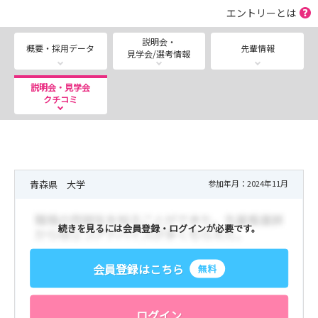
エントリーとは
★2028年度入職者対象のWEB病院説明会を毎月開催して
おります。
説明会・
概要・採用データ
先輩情報
見学会/選考情報
平日夕方17：30～行います。授業や実習が終了後に参
加可能な時間としております。
説明会・見学会
お気軽にご参加ください。
クチコミ
★病院見学・WEB説明会をご希望される方は、随時対応
しております。看護管理室へお問い合わせ下さい。
メール又はTELで看護管理室までご連絡ください。
当院に興味を持って下さった方、お気軽にご参加くださ
青森県 大学
参加年月：2024年11月
い‼
続きを見るには会員登録・ログインが必要です。
★2027年度入職者対象の採用試験は終了致しました。
多数のご応募ありがとうございまし
会員登録はこちら
た。
無料
ログイン