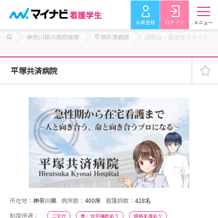
会員登録
ログイン
メニュー
神奈川県の病院検索
平塚共済病院
説明会・見学会クチコミ
平塚共済病院
所在地：
神奈川県
病床数：
400床
看護師数：
428名
制度待遇：
二交代
寮・住宅補助あり
資格支援あり