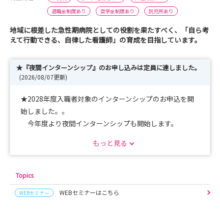
退職金制度あり
奨学金制度あり
託児所あり
地域に根差した急性期病院としての役割を果たすべく、「自ら考
えて行動できる、自律した看護師」の育成を目指しています。
★『夜間インターンシップ』のお申し込みは定員に達しました。
(2026/08/07更新)
★2028年度入職者対象のインターンシップのお申込を開
始しました。。
今年度より夜間インターンシップも開始します。
『夜勤時間の看護師の動き、気になりませんか。』
もっと見る
お気軽にご参加ください。
また、昼間のインターンシップも体験時間を拡大し1日
コースへ変更しております。
Topics
午後のカンファレンスやチーム活動も見学可能です。
WEBセミナーはこちら
WEBセミナー
看護師の一日の動き、体験してみてください。
お申込お待ちしております。