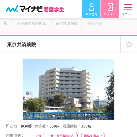
会員登録
ログイン
メニュー
東京都の病院検索
東京共済病院
先輩詳細
東京共済病院
所在地：
東京都
病床数：
350床
看護師数：
350名
制度待遇：
二交代
寮・住宅補助あり
資格支援あり